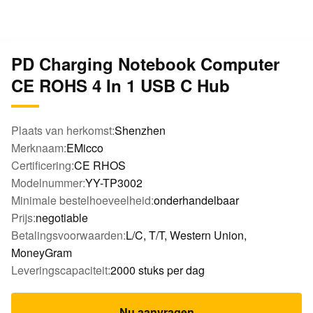
PD Charging Notebook Computer
CE ROHS 4 In 1 USB C Hub
Plaats van herkomst:
Shenzhen
Merknaam:
EMicco
Certificering:
CE RHOS
Modelnummer:
YY-TP3002
Minimale bestelhoeveelheid:
onderhandelbaar
Prijs:
negotiable
Betalingsvoorwaarden:
L/C, T/T, Western Union,
MoneyGram
Leveringscapaciteit:
2000 stuks per dag
Nu aanvragen