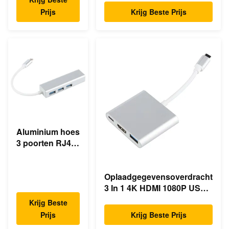
Prijs
Krijg Beste Prijs
Aluminium hoes
3 poorten RJ45
Ethernet USB
Type C Hub
Oplaadgegevensoverdracht
3 In 1 4K HDMI 1080P USB
Type C Hub
Krijg Beste
Prijs
Krijg Beste Prijs