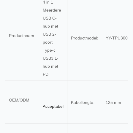
4 in 1
Meerdere
USB C-
hub met
USB 2-
Productnaam:
Productmodel:
YY-TPU3002
poort
Type-c
USB3.1-
hub met
PD
OEM/ODM:
Kabellengte:
125 mm
Acceptabel