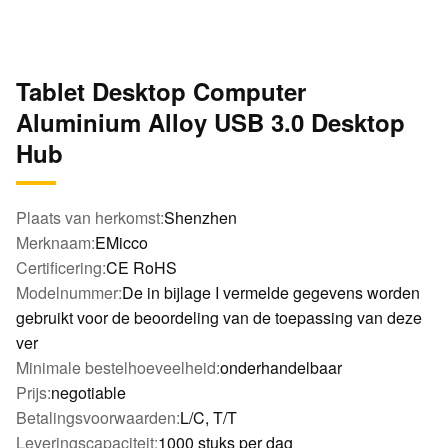
Tablet Desktop Computer
Aluminium Alloy USB 3.0 Desktop
Hub
Plaats van herkomst:
Shenzhen
Merknaam:
EMicco
Certificering:
CE RoHS
Modelnummer:
De in bijlage I vermelde gegevens worden
gebruikt voor de beoordeling van de toepassing van deze
ver
Minimale bestelhoeveelheid:
onderhandelbaar
Prijs:
negotiable
Betalingsvoorwaarden:
L/C, T/T
Leveringscapaciteit:
1000 stuks per dag