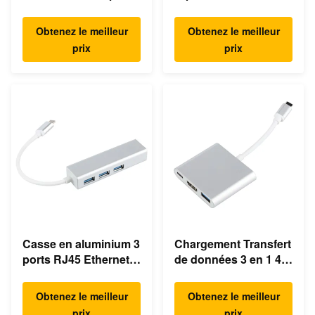
USB Hub de type C
portable ultra rapide
Gigabit Ethernet
Obtenez le meilleur
Obtenez le meilleur
prix
prix
Casse en aluminium 3
Chargement Transfert
ports RJ45 Ethernet
de données 3 en 1 4K
Hub USB de type C
HDMI 1080P Hub USB
de type C
Obtenez le meilleur
Obtenez le meilleur
prix
prix