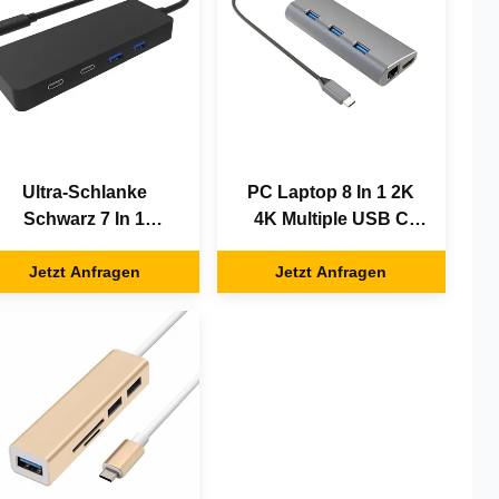
Ultra-Schlanke
PC Laptop 8 In 1 2K
Schwarz 7 In 1
4K Multiple USB C
Superspeed Multiple
Port Hub
Jetzt Anfragen
USB C HUB
Jetzt Anfragen