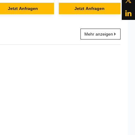
C Hub 4k 60hz
USB Typ C Hub
Jetzt Anfragen
Jetzt Anfragen
Mehr anzeigen