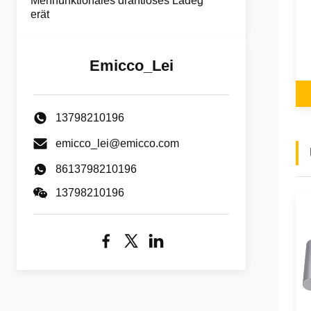
Mehrfunktionales drahtloses Ladeg
erät
Emicco_Lei
13798210196
emicco_lei@emicco.com
8613798210196
13798210196