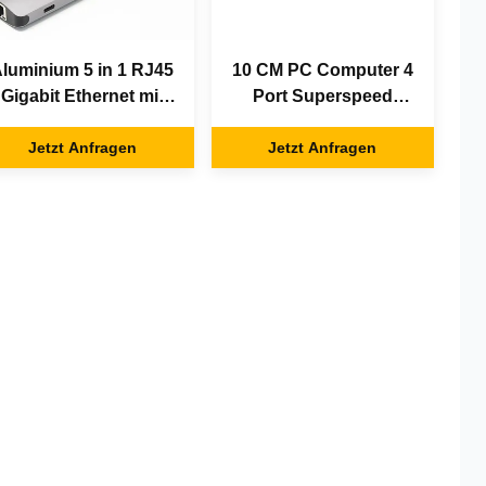
luminium 5 in 1 RJ45
10 CM PC Computer 4
Gigabit Ethernet mit
Port Superspeed
USB C Hub
angetriebener USB C
Jetzt Anfragen
Jetzt Anfragen
Hub