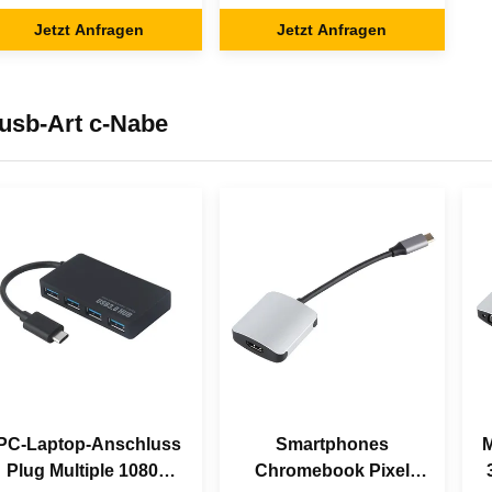
für Macbook Pro
Typ C angetriebener
Jetzt Anfragen
Jetzt Anfragen
Hub
usb-Art c-Nabe
PC-Laptop-Anschluss
Smartphones
M
Plug Multiple 1080P
Chromebook Pixel