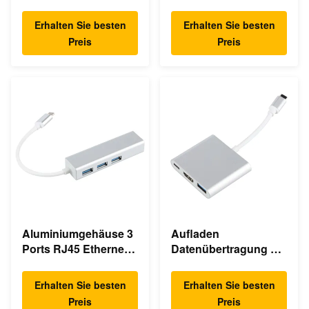
USB Typ C Hub
C Docking Station
Erhalten Sie besten
Erhalten Sie besten
Preis
Preis
Aluminiumgehäuse 3
Aufladen
Ports RJ45 Ethernet
Datenübertragung 3
USB Typ C Hub
In 1 4K HDMI 1080P
USB Typ C Hub
Erhalten Sie besten
Erhalten Sie besten
Preis
Preis