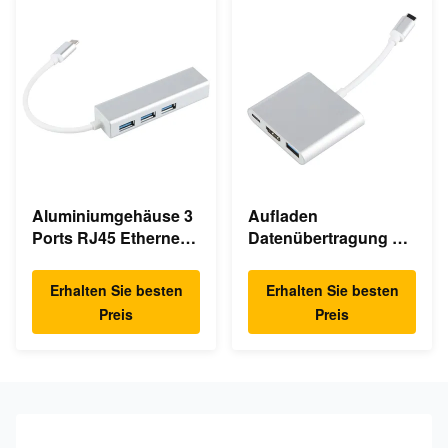
Aluminiumgehäuse 3
Aufladen
Ports RJ45 Ethernet
Datenübertragung 3
USB Typ C Hub
In 1 4K HDMI 1080P
USB Typ C Hub
Erhalten Sie besten
Erhalten Sie besten
Preis
Preis