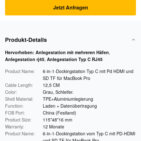
Jetzt Anfragen
Produkt-Details
Hervorheben:
Anlegestation mit mehreren Häfen
,
Anlegestation rj45
,
Anlegestation Typ C RJ45
Product Name:
6-in-1-Dockingstation Typ C mit Pd HDMI und
SD TF für MacBook Pro
Cable Length:
12,5 CM
Color:
Grau, Schleifer.
Shell Material:
TPE+Aluminiumlegierung
Function:
Laden + Datenübertragung
FOB Port:
China (Festland)
Product Size:
115*48*16 mm
Warranty:
12 Monate
Product Name:
6-in-1-Dockingstation vom Typ C mit PD-HDMI
und SD-TF für MacBook Pro