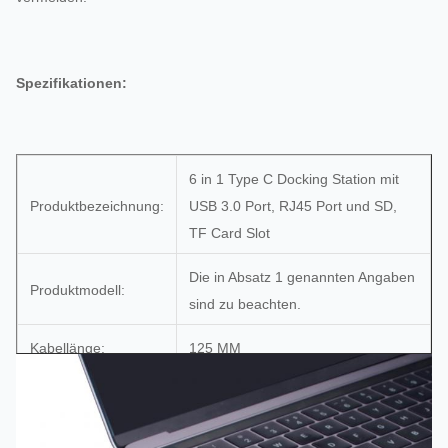
Spezifikationen:
6 in 1 Type C Docking Station mit
Produktbezeichnung:
USB 3.0 Port, RJ45 Port und SD,
TF Card Slot
Die in Absatz 1 genannten Angaben
Produktmodell:
sind zu beachten.
Kabellänge:
125 MM
Farbe des Produkts:
Grau, Silber
Typ des Steckers:
Typ c, USB 3.0 AM, SD, TF