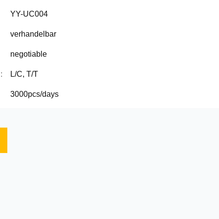
YY-UC004
verhandelbar
negotiable
:
L/C, T/T
3000pcs/days