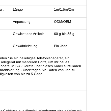
ert
Länge
1m/1,5m/2m
Anpassung
ODM/OEM
Gewicht des Artikels
60 g bis 85 g
Gewährleistung
Ein Jahr
den Sie ein beliebiges Telefonladegerät, ein
Ladegerät mit mehreren Ports, um Ihr neues
ndere USB-C-Geräte über dieses Kabel aufzuladen.
hronisierung - Übertragen Sie Daten von und zu
igkeiten von bis zu 5 Gbps.
as Gehäuse aus Aluminiumlegierung wird nahtlos mit