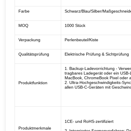
Farbe
Schwarz/Blau/Silber/Maßgeschneid
MOQ
1000 Stück
Verpackung
Perlenbeutel/Kiste
Qualitätsprüfung
Elektrische Prüfung & Sichtprüfung
1. Backup-Ladevorrichtung - Verwen
tragbares Ladegerät oder ein USB-
MacBook, ChromeBook Pixel oder a
2. Ultra-Hochgeschwindigkeits-Sync
Produktfunktion
allen USB-C-Geräten mit Geschwind
1CE- und RoHS-zertifiziert
Produktmerkmale
2. Integriertes Formenverfahren: D