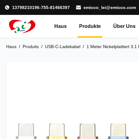
13798210196-755-81466397
emicco_lei@emicco.com
Haus
Produkte
Über Uns
Haus
/
Produits
/
USB-C-Ladekabel
/
1 Meter Nickelplattiert 3.