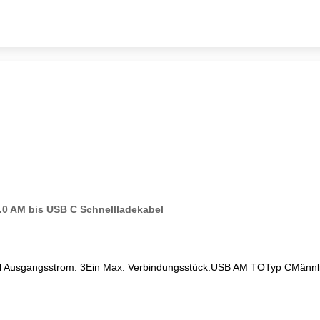
3.0 AM bis USB C Schnellladekabel
l
Ausgangsstrom
: 3
Ein Max.
Verbindungsstück
:
USB AM TO
Typ C
Männl