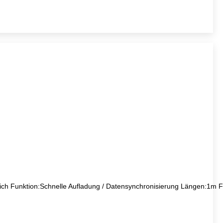
ich
Funktion
:
Schnelle Aufladung / Datensynchronisierung
Längen:
1m
F