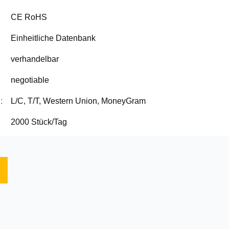
CE RoHS
Einheitliche Datenbank
verhandelbar
negotiable
:
L/C, T/T, Western Union, MoneyGram
2000 Stück/Tag