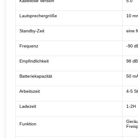
Kabellose Version
5.0
Lautsprechergröße
10 m
Standby-Zeit
eine 
Frequenz
-90 d
Empfindlichkeit
98 dB
Batteriekapazität
50 mA
Arbeitszeit
4-5 S
Ladezeit
1-2H
Geräu
Funktion
Freis