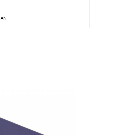
r
mAh