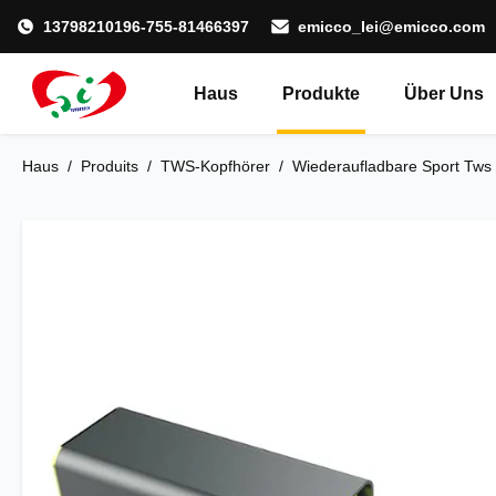
13798210196-755-81466397
emicco_lei@emicco.com
Haus
Produkte
Über Uns
Haus
/
Produits
/
TWS-Kopfhörer
/
Wiederaufladbare Sport Tws 