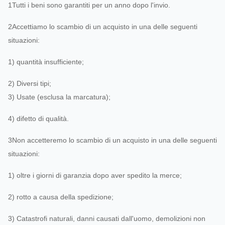
1Tutti i beni sono garantiti per un anno dopo l'invio.
2Accettiamo lo scambio di un acquisto in una delle seguenti
situazioni:
Staus del
prodotto:
Stoccaggio
1) quantità insufficiente;
2) Diversi tipi;
3) Usate (esclusa la marcatura);
4) difetto di qualità.
Colore del
3Non accetteremo lo scambio di un acquisto in una delle seguenti
prodotto:
Grigio, argento.
situazioni:
1) oltre i giorni di garanzia dopo aver spedito la merce;
2) rotto a causa della spedizione;
Certificazione
:
3) Catastrofi naturali, danni causati dall'uomo, demolizioni non