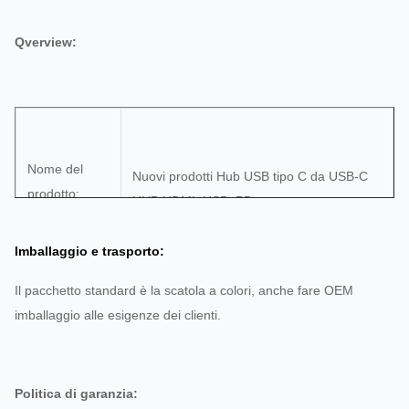
Qverview:
Nome del
Nuovi prodotti Hub USB tipo C da USB-C
prodotto:
HUB HDMI+USB+PD
Imballaggio e trasporto:
Il pacchetto standard è la scatola a colori, anche fare OEM
imballaggio alle esigenze dei clienti.
Modello di
prodotto:
YY-TPU1047
Politica di garanzia: