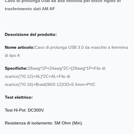
Cavo di prolunga USB ad alta velocità per disco rigido di
trasferimento dati AM AF
Descrizione del prodotto:
Nome articolo:
Cavo di prolunga USB 3.0 da maschio a femmina
di tipo A
Specifiche:
28awg*1P+24awg*2C+[28awg*1P+Filo di
scarico(7/0.12)+AL]*2C+AL+Filo di
scarico(7/0.16)+Braid(96/0.12)OD=5.5mm+PVC
Test elettrico:
Test Hi-Pot: DC300V.
Resistenza di isolamento: 5M Ohm (Min).