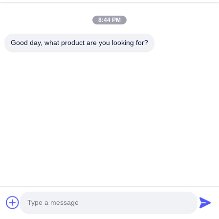
8:44 PM
Good day, what product are you looking for?
Invii
Casa
Prodotti
Circa Noi
Giro Della Fabbrica
Controllo Di Qualità
Contattici
Richieda Una Citazione
© 2026 Shenzhen Yuyue Electronic Technology Co., Ltd. All Rights
Reserved.