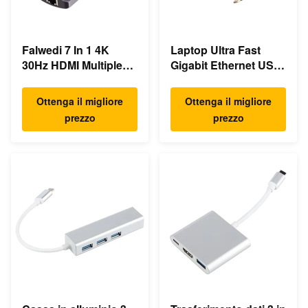
Falwedi 7 In 1 4K
Laptop Ultra Fast
30Hz HDMI Multiple
Gigabit Ethernet USB
USB Type C Hub
C Docking Station
Ottenga il migliore
Ottenga il migliore
prezzo
prezzo