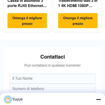
Cassa in alluminio 3
Trasferimento dati 3 in
porte RJ45 Ethernet
1 4K HDMI 1080P
USB Type C Hub
USB Type C Hub
Ottenga il migliore
Ottenga il migliore
prezzo
prezzo
Contattaci
Puoi contattarci in qualsiasi momento!
Yuyue