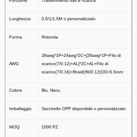
Funzione
Trasferimento dati e ricarica
Lunghezza
0,5/1/1,5M o personalizzato
Forma
Rotonda
28awg*1P+24awg*2C+[28awg*1P+Filo di
AWG
scarico(7/0.12)+AL]*2C+AL+Filo di
scarico(7/0.16)+Braid(96/0.12)OD=5.5mm
Colore
Blu, Nero,
Imballaggio
Sacchetto OPP disponibile o personalizzato
MOQ
1000 PZ