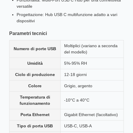
Funzionalità: Multi-Port USB C Hub per una connettività
versatile
Progettazione: Hub USB C multifunzione adatto a vari
dispositivi
Parametri tecnici
Moltiplici (variano a seconda
Numero di porte USB
del modello)
Umidità
5%-95% RH
Ciclo di produzione
12-18 giorni
Colore
Grigio, argento
Temperatura di
-10°C a 40°C
funzionamento
Porta Ethernet
Gigabit Ethernet (facoltativo)
Tipo di porta USB
USB-C, USB-A