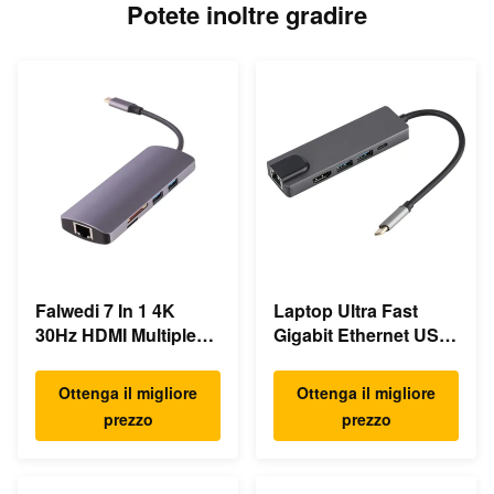
Potete inoltre gradire
Falwedi 7 In 1 4K
Laptop Ultra Fast
30Hz HDMI Multiple
Gigabit Ethernet USB
USB Type C Hub
C Docking Station
Ottenga il migliore
Ottenga il migliore
prezzo
prezzo