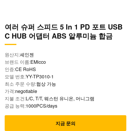
여러 슈퍼 스피드 5 In 1 PD 포트 USB
C HUB 어댑터 ABS 알루미늄 합금
원산지:
셰인젠
브랜드 이름:
EMicco
인증:
CE RoHS
모델 번호:
YY-TP3010-1
최소 주문 수량:
협상 가능
가격:
negotiable
지불 조건:
L/C, T/T, 웨스턴 유니온, 머니그램
공급 능력:
1000PCS/days
지금 문의