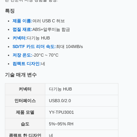
특징
제품 이름:
여러 USB C 허브
껍질 재료:
ABS+알루미늄 합금
커넥터:
다기능 HUB
SD/TF 카드 리더 속도:
최대 104MB/s
저장 온도:
-20°C ~ 70°C
컴팩트 디자인:
네
기술 매개 변수
커넥터
다기능 HUB
인터페이스
USB3.0/2.0
제품 모델
YY-TPU3001
습도
5%~95% RH
콤팩트 한 디자인
네