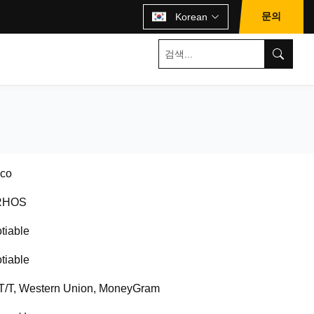
문의
Korean
co
RHOS
tiable
tiable
 T/T, Western Union, MoneyGram