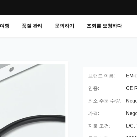
 여행
품질 관리
문의하기
조회를 요청하다
브랜드 이름:
EMic
인증:
CE 
최소 주문 수량:
Nego
가격:
Nego
지불 조건:
L/C,