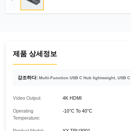
제품 상세정보
강조하다:
,
Multi-Function USB C Hub lightweight
USB C 
Video Output:
4K HDMI
Operating
-10°C To 40°C
Temperature:
Product Model:
YY-TPU3001