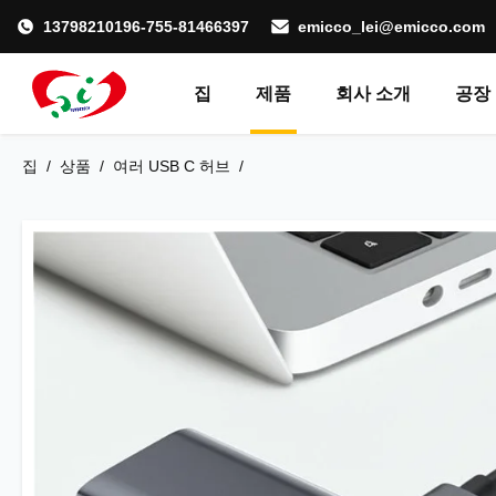
13798210196-755-81466397
emicco_lei@emicco.com
집
제품
회사 소개
공장
집
/
상품
/
여러 USB C 허브
/