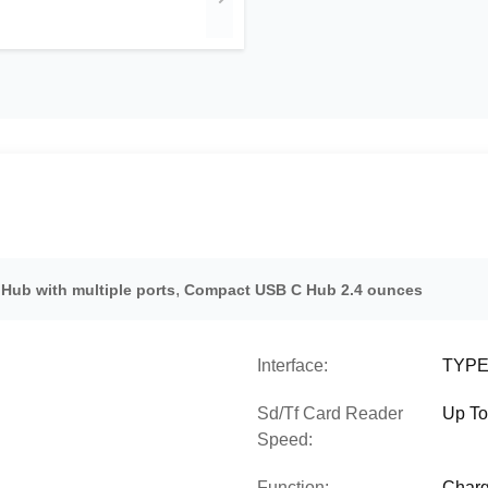
,
Hub with multiple ports
Compact USB C Hub 2.4 ounces
Interface:
TYPE-
Sd/Tf Card Reader
Up To
Speed:
Function:
Charg