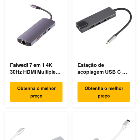
Falwedi 7 em 1 4K
Estação de
30Hz HDMI Multiple
acoplagem USB C de
USB Tipo C Hub
computador portátil
ultra rápido Gigabit
Obtenha o melhor
Obtenha o melhor
Ethernet
preço
preço