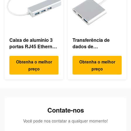
Caixa de alumínio 3
Transferência de
portas RJ45 Ethernet
dados de
USB Hub Tipo C
carregamento 3 em 1
4K HDMI 1080P USB
Obtenha o melhor
Obtenha o melhor
Type C Hub
preço
preço
Contate-nos
Você pode nos contatar a qualquer momento!