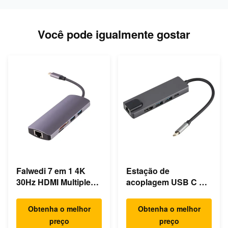
Você pode igualmente gostar
Falwedi 7 em 1 4K
Estação de
30Hz HDMI Multiple
acoplagem USB C de
USB Tipo C Hub
computador portátil
ultra rápido Gigabit
Obtenha o melhor
Obtenha o melhor
Ethernet
preço
preço