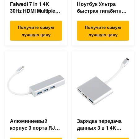
Falwedi 7 In 1 4K
Ноутбук Ультра
30Hz HDMI Multiple
быстрая гигабитная
Usb Type C Hub
Ethernet USB C док-
станция
Получите самую
Получите самую
лучшую цену
лучшую цену
Алюминиевый
Зарядка передача
корпус 3 порта RJ45
данных 3 в 1 4K
Ethernet USB Type C
HDMI 1080P USB