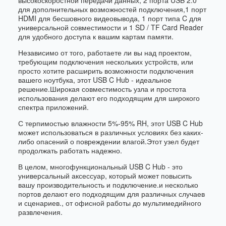
высокоскоростной передачи данных, 2 порта USB 2.0
для дополнительных возможностей подключения,1 порт
HDMI для бесшовного видеовывода, 1 порт типа C для
универсальной совместимости и 1 SD / TF Card Reader
для удобного доступа к вашим картам памяти.
Независимо от того, работаете ли вы над проектом,
требующим подключения нескольких устройств, или
просто хотите расширить возможности подключения
вашего ноутбука, этот USB C Hub - идеальное
решение.Широкая совместимость узла и простота
использования делают его подходящим для широкого
спектра приложений.
С терпимостью влажности 5%-95% RH, этот USB C Hub
может использоваться в различных условиях без каких-
либо опасений о повреждении влагой.Этот узел будет
продолжать работать надежно.
В целом, многофункциональный USB C Hub - это
универсальный аксессуар, который может повысить
вашу производительность и подключение.и несколько
портов делают его подходящим для различных случаев
и сценариев., от офисной работы до мультимедийного
развлечения.