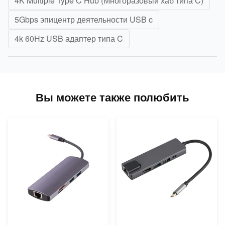
4K Multiple Type C Hub (Многоразовый хаб типа C)
5Gbps эпицентр деятельности USB c
4k 60Hz USB адаптер типа C
Вы можете также полюбить