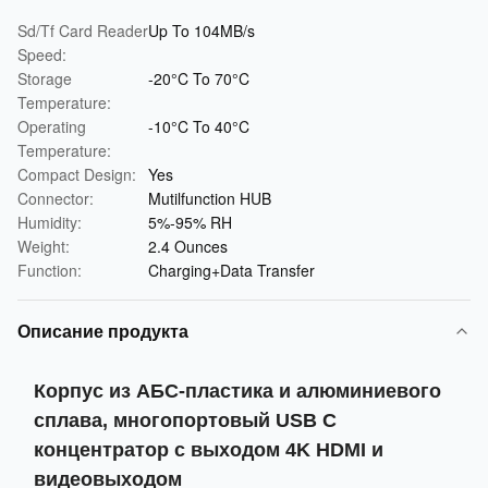
Sd/Tf Card Reader
Up To 104MB/s
Speed:
Storage
-20°C To 70°C
Temperature:
Operating
-10°C To 40°C
Temperature:
Compact Design:
Yes
Connector:
Mutilfunction HUB
Humidity:
5%-95% RH
Weight:
2.4 Ounces
Function:
Charging+Data Transfer
Описание продукта
Корпус из АБС-пластика и алюминиевого
сплава, многопортовый USB C
концентратор с выходом 4K HDMI и
видеовыходом