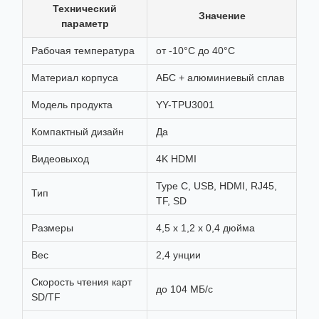
Технический
Значение
параметр
Рабочая температура
от -10°C до 40°C
Материал корпуса
АБС + алюминиевый сплав
Модель продукта
YY-TPU3001
Компактный дизайн
Да
Видеовыход
4K HDMI
Type C, USB, HDMI, RJ45,
Тип
TF, SD
Размеры
4,5 x 1,2 x 0,4 дюйма
Вес
2,4 унции
Скорость чтения карт
до 104 МБ/с
SD/TF