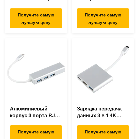
Usb Type C Hub
Ethernet USB C док-
станция
Получите самую
Получите самую
лучшую цену
лучшую цену
Алюминиевый
Зарядка передача
корпус 3 порта RJ45
данных 3 в 1 4K
Ethernet USB Type C
HDMI 1080P USB
Hub
Type C Hub
Получите самую
Получите самую
лучшую цену
лучшую цену