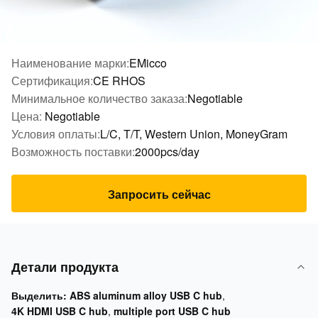
Наименование марки:
EMicco
Сертификация:
CE RHOS
Минимальное количество заказа:
Negotiable
Цена:
Negotiable
Условия оплаты:
L/C, T/T, Western Union, MoneyGram
Возможность поставки:
2000pcs/day
Запросить сейчас
Детали продукта
Выделить:
ABS aluminum alloy USB C hub
,
4K HDMI USB C hub
,
multiple port USB C hub