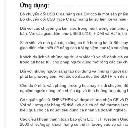
Ứng dụng:
Bộ chuyển đổi USB C đa năng của EMicco là một sản phẩm đ
Bộ chuyển đổi USB Type C này mang lại sự tiện lợi và hiệu 
Đối với các chuyên gia làm việc trong môi trường văn phòng
bàn. Với các giao diện như USB 3.0/2.0, HDMI và RJ45, bộ c
Sinh viên và nhà giáo dục cũng có thể hưởng lợi từ Bộ chu
giao diện cần thiết để nâng cao trải nghiệm học tập và giản
Khách du lịch và những người làm việc từ xa sẽ đánh giá 
trong túi hoặc túi, cho phép người dùng mở rộng các tùy chọ
Đối với những người sáng tạo nội dung và những người đam
phát lại phương tiện. Với tốc độ đầu đọc thẻ SD/TF lên đ
Cho dù ở nhà, văn phòng, trường học hay khi di chuyển, Bộ
nghiệm người dùng trên nhiều dịp và tình huống ứng dụng 
Có nguồn gốc từ SHENZHEN và được chứng nhận CE và RHOS
Với số lượng đặt hàng tối thiểu và giá cả có thể thương lượ
hiệu quả cho cả người tiêu dùng cá nhân và doanh nghiệp.
Các điều khoản thanh toán bao gồm L/C, T/T, Western Uni
2000 chiếc/ngày, khách hàng có thể tin tưởng vào sự sẵn 