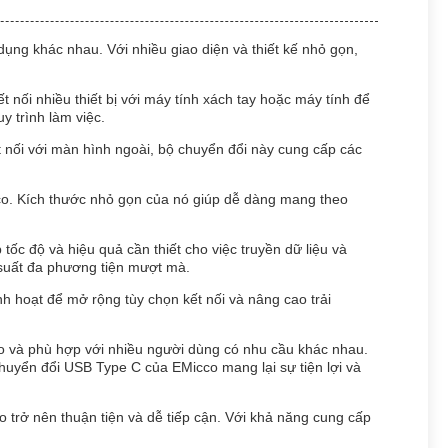
ng khác nhau. Với nhiều giao diện và thiết kế nhỏ gọn,
 nối nhiều thiết bị với máy tính xách tay hoặc máy tính để
y trình làm việc.
t nối với màn hình ngoài, bộ chuyển đổi này cung cấp các
co. Kích thước nhỏ gọn của nó giúp dễ dàng mang theo
c độ và hiệu quả cần thiết cho việc truyền dữ liệu và
 suất đa phương tiện mượt mà.
h hoạt để mở rộng tùy chọn kết nối và nâng cao trải
và phù hợp với nhiều người dùng có nhu cầu khác nhau.
 chuyển đổi USB Type C của EMicco mang lại sự tiện lợi và
rở nên thuận tiện và dễ tiếp cận. Với khả năng cung cấp