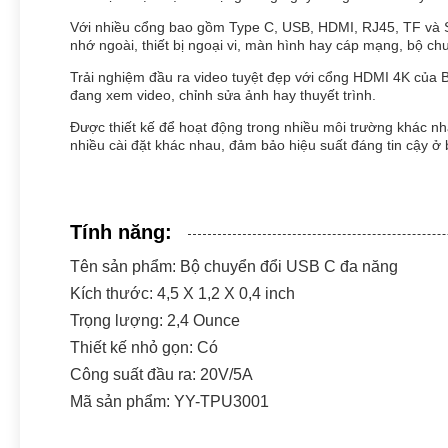
Với nhiều cổng bao gồm Type C, USB, HDMI, RJ45, TF và SD
nhớ ngoài, thiết bị ngoại vi, màn hình hay cáp mạng, bộ c
Trải nghiệm đầu ra video tuyệt đẹp với cổng HDMI 4K của B
đang xem video, chỉnh sửa ảnh hay thuyết trình.
Được thiết kế để hoạt động trong nhiều môi trường khác n
nhiều cài đặt khác nhau, đảm bảo hiệu suất đáng tin cậy ở 
Tính năng:
Tên sản phẩm: Bộ chuyển đổi USB C đa năng
Kích thước: 4,5 X 1,2 X 0,4 inch
Trọng lượng: 2,4 Ounce
Thiết kế nhỏ gọn: Có
Công suất đầu ra: 20V/5A
Mã sản phẩm: YY-TPU3001