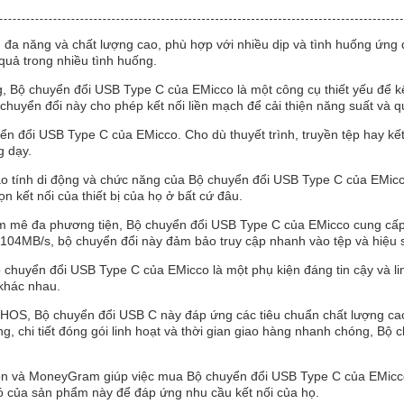
a năng và chất lượng cao, phù hợp với nhiều dịp và tình huống ứng dụ
quả trong nhiều tình huống.
, Bộ chuyển đổi USB Type C của EMicco là một công cụ thiết yếu để kết
huyển đổi này cho phép kết nối liền mạch để cải thiện năng suất và qu
yển đổi USB Type C của EMicco. Cho dù thuyết trình, truyền tệp hay kế
g dạy.
cao tính di động và chức năng của Bộ chuyển đổi USB Type C của EMic
n kết nối của thiết bị của họ ở bất cứ đâu.
 mê đa phương tiện, Bộ chuyển đổi USB Type C của EMicco cung cấp tố
ến 104MB/s, bộ chuyển đổi này đảm bảo truy cập nhanh vào tệp và hiệu
 chuyển đổi USB Type C của EMicco là một phụ kiện đáng tin cậy và lin
khác nhau.
, Bộ chuyển đổi USB C này đáp ứng các tiêu chuẩn chất lượng cao 
ng, chi tiết đóng gói linh hoạt và thời gian giao hàng nhanh chóng, Bộ
on và MoneyGram giúp việc mua Bộ chuyển đổi USB Type C của EMicco t
có của sản phẩm này để đáp ứng nhu cầu kết nối của họ.