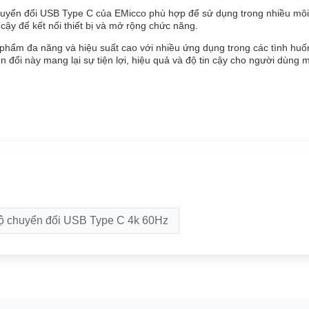
huyển đổi USB Type C của EMicco phù hợp để sử dụng trong nhiều môi 
 cậy để kết nối thiết bị và mở rộng chức năng.
phẩm đa năng và hiệu suất cao với nhiều ứng dụng trong các tình hu
ển đổi này mang lại sự tiện lợi, hiệu quả và độ tin cậy cho người dùng
ộ chuyển đổi USB Type C 4k 60Hz