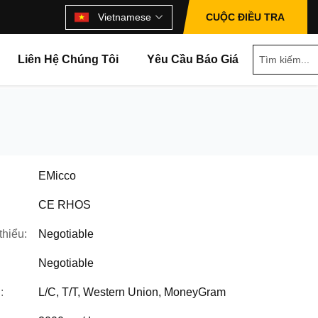
Vietnamese
CUỘC ĐIỀU TRA
Liên Hệ Chúng Tôi
Yêu Cầu Báo Giá
EMicco
CE RHOS
thiểu:
Negotiable
Negotiable
:
L/C, T/T, Western Union, MoneyGram