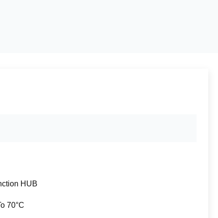
unction HUB
To 70°C