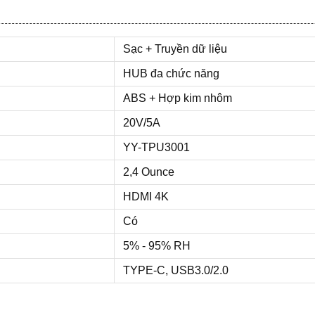
Sạc + Truyền dữ liệu
HUB đa chức năng
ABS + Hợp kim nhôm
20V/5A
YY-TPU3001
2,4 Ounce
HDMI 4K
Có
5% - 95% RH
TYPE-C, USB3.0/2.0