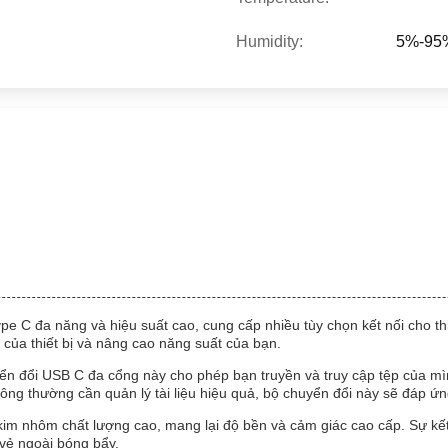
Humidity:
5%-95
 C đa năng và hiệu suất cao, cung cấp nhiều tùy chọn kết nối cho thi
của thiết bị và nâng cao năng suất của bạn.
yển đổi USB C đa cổng này cho phép bạn truyền và truy cập tệp của m
hông thường cần quản lý tài liệu hiệu quả, bộ chuyển đổi này sẽ đáp ứ
m nhôm chất lượng cao, mang lại độ bền và cảm giác cao cấp. Sự kết
 vẻ ngoài bóng bẩy.