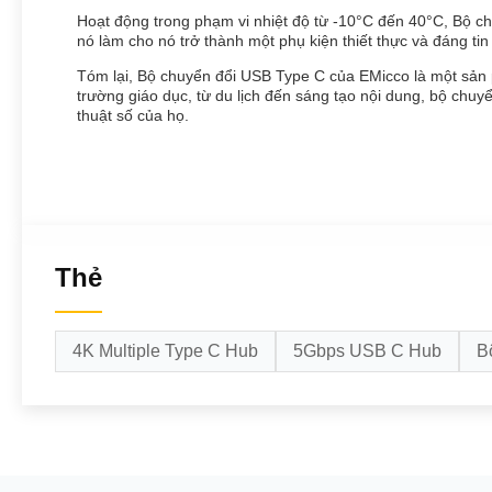
Hoạt động trong phạm vi nhiệt độ từ -10°C đến 40°C, Bộ c
nó làm cho nó trở thành một phụ kiện thiết thực và đáng tin
Tóm lại, Bộ chuyển đổi USB Type C của EMicco là một sản 
trường giáo dục, từ du lịch đến sáng tạo nội dung, bộ chuy
thuật số của họ.
Thẻ
4K Multiple Type C Hub
5Gbps USB C Hub
B