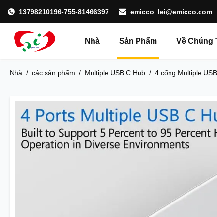
13798210196-755-81466397
emicco_lei@emicco.com
Nhà
Sản Phẩm
Về Chúng 
Nhà
/
các sản phẩm
/
Multiple USB C Hub
/
4 cổng Multiple US