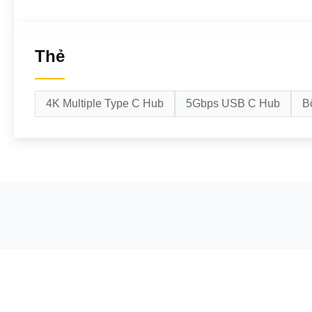
Thẻ
4K Multiple Type C Hub
5Gbps USB C Hub
B