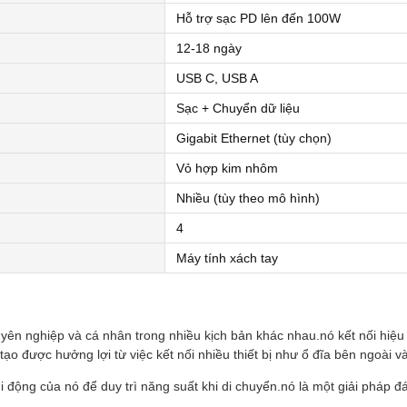
Hỗ trợ sạc PD lên đến 100W
12-18 ngày
USB C, USB A
Sạc + Chuyển dữ liệu
Gigabit Ethernet (tùy chọn)
Vỏ hợp kim nhôm
Nhiều (tùy theo mô hình)
4
Máy tính xách tay
n nghiệp và cá nhân trong nhiều kịch bản khác nhau.nó kết nối hiệu qu
ạo được hưởng lợi từ việc kết nối nhiều thiết bị như ổ đĩa bên ngoài v
 di động của nó để duy trì năng suất khi di chuyển.nó là một giải pháp