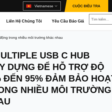
Vietnamese
CUỘC ĐIỀU TRA
Liên Hệ Chúng Tôi
Yêu Cầu Báo Giá
động trong nhiều môi trường khác nhau
ULTIPLE USB C HUB
Y DỰNG ĐỂ HỖ TRỢ ĐỘ
% ĐẾN 95% ĐẢM BẢO HOẠ
ONG NHIỀU MÔI TRƯỜNG
AU