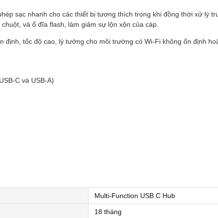
ép sạc nhanh cho các thiết bị tương thích trong khi đồng thời xử lý t
 chuột, và ổ đĩa flash, làm giảm sự lộn xộn của cáp.
ổn định, tốc độ cao, lý tưởng cho môi trường có Wi-Fi không ổn định h
 (USB-C và USB-A)
Multi-Function USB C Hub
18 tháng