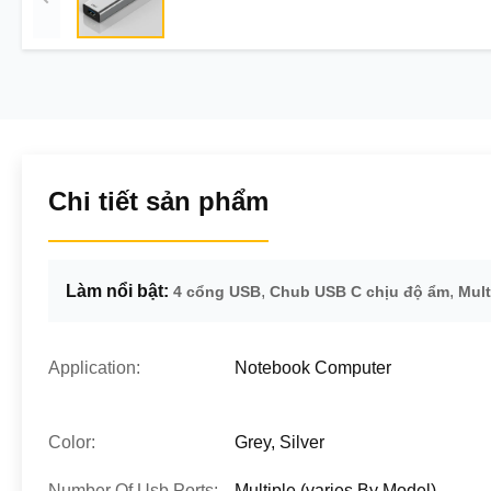
Chi tiết sản phẩm
Làm nổi bật:
,
,
4 cổng USB
Chub USB C chịu độ ẩm
Mult
Application:
Notebook Computer
Color:
Grey, Silver
Number Of Usb Ports:
Multiple (varies By Model)