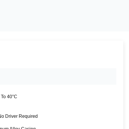
 To 40°C
No Driver Required
num Alloy Casing