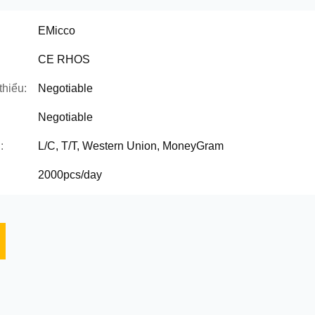
EMicco
CE RHOS
thiểu:
Negotiable
Negotiable
:
L/C, T/T, Western Union, MoneyGram
2000pcs/day