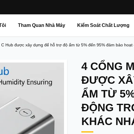
Tôi
Tham Quan Nhà Máy
Kiểm Soát Chất Lượng
B C Hub được xây dựng để hỗ trợ độ ẩm từ 5% đến 95% đảm bảo hoạt 
4 CỔNG M
ĐƯỢC XÂ
ẨM TỪ 5
ĐỘNG TR
KHÁC NH