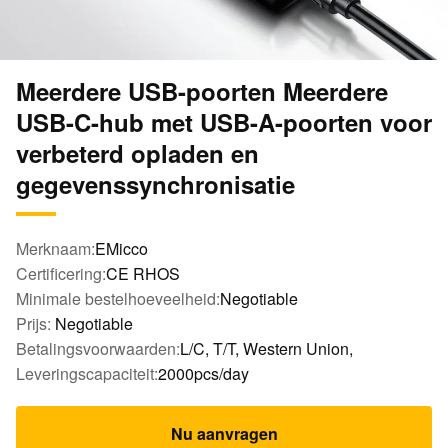
Meerdere USB-poorten Meerdere
USB-C-hub met USB-A-poorten voor
verbeterd opladen en
gegevenssynchronisatie
Merknaam:
EMicco
Certificering:
CE RHOS
Minimale bestelhoeveelheid:
Negotiable
Prijs:
Negotiable
Betalingsvoorwaarden:
L/C, T/T, Western Union,
Leveringscapaciteit:
2000pcs/day
Nu aanvragen