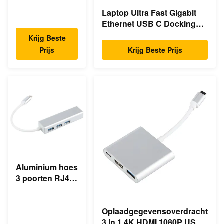
Type C Hub
Laptop Ultra Fast Gigabit
Ethernet USB C Docking
Station
Krijg Beste
Prijs
Krijg Beste Prijs
Aluminium hoes
3 poorten RJ45
Ethernet USB
Type C Hub
Oplaadgegevensoverdracht
3 In 1 4K HDMI 1080P USB