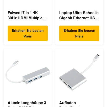
Falwedi 7 In 1 4K
Laptop Ultra-Schnelle
30Hz HDMI Multiple
Gigabit Ethernet USB
USB Typ C Hub
C Docking Station
Erhalten Sie besten
Erhalten Sie besten
Preis
Preis
Aluminiumgehäuse 3
Aufladen