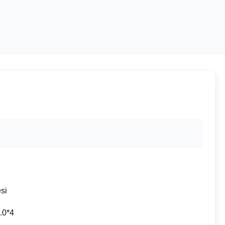
si
.0*4