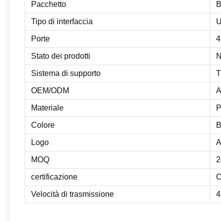
Pacchetto
B
Tipo di interfaccia
U
Porte
4
Stato dei prodotti
Sistema di supporto
T
OEM/ODM
A
Materiale
P
Colore
B
Logo
A
MOQ
2
certificazione
C
Velocità di trasmissione
4