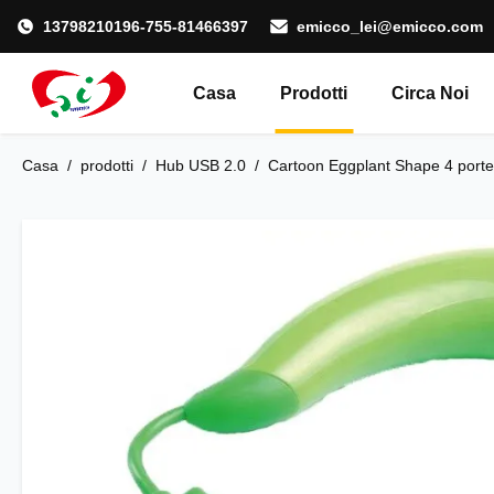
13798210196-755-81466397
emicco_lei@emicco.com
Casa
Prodotti
Circa Noi
Casa
/
prodotti
/
Hub USB 2.0
/
Cartoon Eggplant Shape 4 port