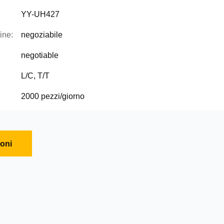
YY-UH427
ine:
negoziabile
negotiable
L/C, T/T
2000 pezzi/giorno
ioni