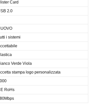
lister Card
SB 2.0
NUOVO
utti i sistemi
ccettabile
lastica
ianco Verde Viola
ccetta stampa logo personalizzata
000
E RoHs
80Mbps