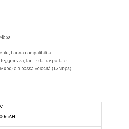
80Mbps
rente, buona compatibilità
leggerezza, facile da trasportare
80Mbps) e a bassa velocità (12Mbps)
V
500mAH