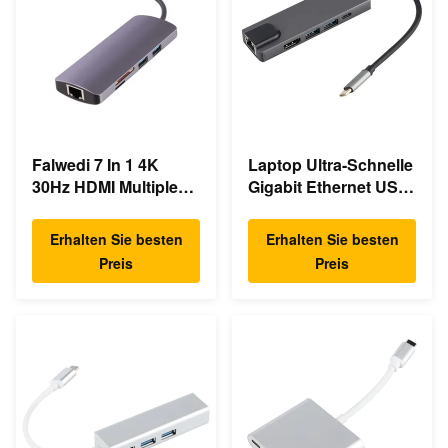
Falwedi 7 In 1 4K
Laptop Ultra-Schnelle
30Hz HDMI Multiple
Gigabit Ethernet USB
USB Typ C Hub
C Docking Station
Erhalten Sie besten
Erhalten Sie besten
Preis
Preis