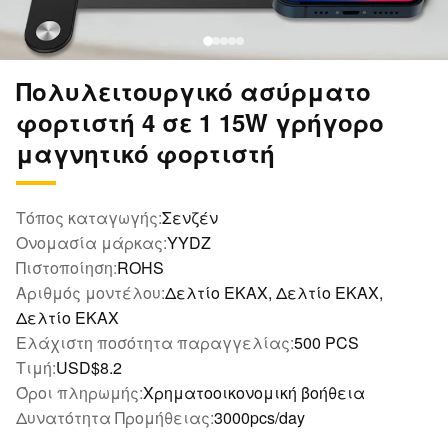
Πολυλειτουργικό ασύρματο
φορτιστή 4 σε 1 15W γρήγορο
μαγνητικό φορτιστή
Τόπος καταγωγής:
Σενζέν
Ονομασία μάρκας:
YYDZ
Πιστοποίηση:
ROHS
Αριθμός μοντέλου:
Δελτίο ΕΚΑΧ, Δελτίο ΕΚΑΧ,
Δελτίο ΕΚΑΧ
Ελάχιστη ποσότητα παραγγελίας:
500 PCS
Τιμή:
USD$8.2
Όροι πληρωμής:
Χρηματοοικονομική βοήθεια
Δυνατότητα Προμήθειας:
3000pcs/day