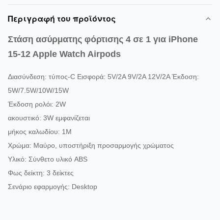
Περιγραφή του προϊόντος
Στάση ασύρματης φόρτισης 4 σε 1 για iPhone
15-12 Apple Watch Airpods
Διασύνδεση: τύπος-C Εισφορά: 5V/2A 9V/2A 12V/2A Έκδοση:
5W/7.5W/10W/15W
Έκδοση ρολόι: 2W
ακουστικό: 3W εμφανίζεται
μήκος καλωδίου: 1M
Χρώμα: Μαύρο, υποστήριξη προσαρμογής χρώματος
Υλικό: Σύνθετο υλικό ABS
Φως δείκτη: 3 δείκτες
Σενάριο εφαρμογής: Desktop