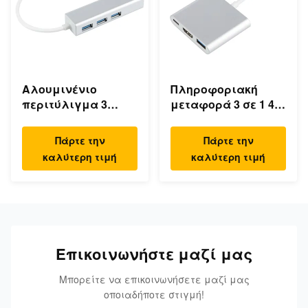
Αλουμινένιο
Πληροφοριακή
περιτύλιγμα 3
μεταφορά 3 σε 1 4K
θύρες RJ45 Ethernet
HDMI 1080P USB
USB Type C Hub
Type C Hub
Πάρτε την
Πάρτε την
καλύτερη τιμή
καλύτερη τιμή
Επικοινωνήστε μαζί μας
Μπορείτε να επικοινωνήσετε μαζί μας
οποιαδήποτε στιγμή!