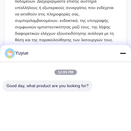
δεδομένων. Διαχειριζόμαστε επίσης αυστηρά
υπαλλήλους ή εξωτερικούς συνεργάτες που ενδέχεται
να εκτεθούν στις πληροφορίες σας,
συμπεριλαμβανομένων, ενδεικτικά, της υπογραφής
συμφωνιών εμπιστευτικότητας μαζί τους, της λήψης
διαφορετικών ελέγχων εξουσιοδότησης ανάλογα με τη
θέση και της παρακολούθησης των λειτουργιών τους.
Προστασία Ανηλίκων
Yuyue
Αποδίδουμε σημασία στην προστασία των
προσωπικών πληροφοριών των ανηλίκων. Εάν είστε
12:05 PM
ανήλικος, σας προτείνουμε να ζητήσετε από τον
κηδεμόνα σας να διαβάσει προσεκτικά αυτήν την
Good day, what product are you looking for?
πολιτική απορρήτου και να χρησιμοποιήσει τις
υπηρεσίες μας ή να μας παρέχει πληροφορίες με την
προϋπόθεση ότι έχετε λάβει τη συγκατάθεση του
κηδεμόνα σας.