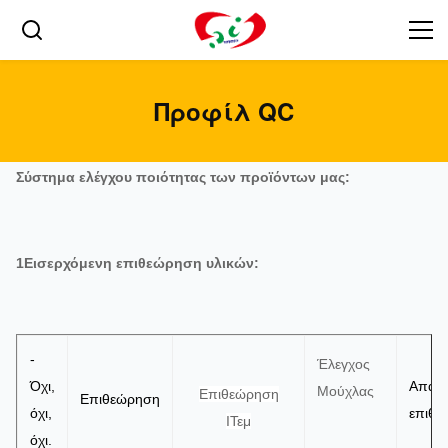
Προφίλ QC
Σύστημα ελέγχου ποιότητας των προϊόντων μας:
1Εισερχόμενη επιθεώρηση υλικών:
-
Έλεγχος
Όχι,
Απαιτ
Μούχλας
Επιθεώρηση
Επιθεώρηση
όχι,
επιθε
Ι
Τεμ
όχι.