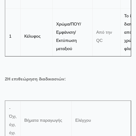
Το ίδι
Χρώμα/ΠΟΥ/
διαταγ
Εμφάνιση/
Από την
απόκλ
1
Κέλυφος
Εκτύπωση
QC
χρώμα
μεταξιού
φλας,
γρατζ
Το ίδι
2Η επιθεώρηση διαδικασιών:
Κέντρο,
παραγ
Επιθεώρηση
παρα
μεγέθους,
Από την
2
Καλώδιο
χωρίς
Διαμέτρου και
QC
κόλλα
-
μήκους,
οξείδ
Όχι,
Εμφάνιση
Βήματα παραγωγής
Ελέγχου
σημάδ
όχι,
όχι.