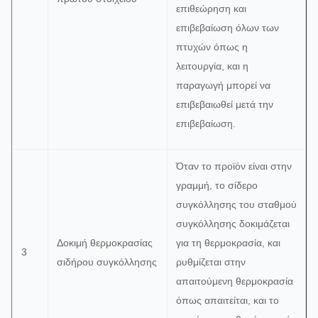
επιθεώρηση και
διαστάσεων,
επιβεβαίωση όλων των
πραγματική
πτυχών όπως η
συναρμολόγηση,
λειτουργία, και η
σε σύγκριση με
παραγωγή μπορεί να
δείγμα του
επιβεβαιωθεί μετά την
αριθμού στο
επιβεβαίωση.
σκάφος και
Το ίδι
ηλεκτρονικό
εντολ
Από την
5
PCB
κύκλωμα, δοκιμή
υπερσ
Όταν το προϊόν είναι στην
TD
των ηλεκτρικών
ανίχν
γραμμή, το σίδερο
ιδιοτήτων:
βραχυ
συγκόλλησης του σταθμού
ρεύμα, τάση,
συγκόλλησης δοκιμάζεται
ισχύς όπως και
Δοκιμή θερμοκρασίας
για τη θερμοκρασία, και
3
η ζήτηση
σιδήρου συγκόλλησης
ρυθμίζεται στην
παραγγελίας.η
απαιτούμενη θερμοκρασία
λειτουργία
όπως απαιτείται, και το