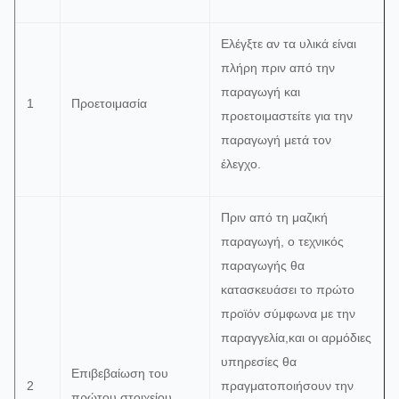
Αντίσταση,
Το σφ
επαγωγικότητα,
Ο
5%
Ελέγξτε αν τα υλικά είναι
Ηλεκτρονικά
3
χωρητικότητα
ανιχνευτής
Η ετικ
πλήρη πριν από την
εξαρτήματα
και άλλα
γέφυρας
πακέτο
παραγωγή και
1
Προετοιμασία
δεδομένα
καθαρ
προετοιμαστείτε για την
παραγωγή μετά τον
έλεγχο.
Το ίδι
διαταγ
παρα
Πριν από τη μαζική
Διασύνδεση
Χρώμα/ΠΟΥ/
Από την
χωρίς
παραγωγή, ο τεχνικός
4
USB/TYPE-
Εμφάνιση
QC
κόλλα
παραγωγής θα
C
όχι
Οξ
κατασκευάσει το πρώτο
χωρίς
προϊόν σύμφωνα με την
σκουρ
παραγγελία,και οι αρμόδιες
υπηρεσίες θα
Επιβεβαίωση του
2
πραγματοποιήσουν την
Μέτρηση
πρώτου στοιχείου