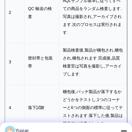
AQLサンプル基準に従ってすべ
は注文需
キッ
QC 輸送の検
ての商品をランダム検査します.
要と同じ
ト検
2
査
写真は撮影され,アーカイブされ
です.試験
出)
ます.次のプロセスは実行されま
制御機能
す.
が正常に.
製品検査後,製品が梱包され,梱包
密封帯と包装
され,梱包されます.完成後,品質
3
帯
検査官は写真を撮影し,アーカイ
ブします.
梱包後,バッチ製品が落下するか
どうかをテストし,1つのコーナ
4
落下試験
ーと6つの側面の標準に従ってテ
ストされます.落下した後,製品は
視覚的に検査されます.
Yuyue