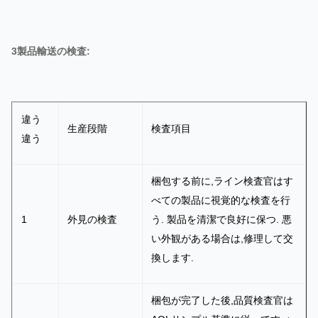
の痕
跡は
3製品輸送の検査:
ない)
尺寸測定,
実際の組
違う
生産段階
検査項目
み立て,ボ
オー
違う
ードと電
ダー
子回路の
と同
梱包する前に,ライン検査官はす
数のサン
じで
べての製品に視覚的な検査を行
プルと比
す (超
1
外見の検査
う. 製品を清潔で良好に保つ. 悪
較して,電
電流
3%以
い外観がある場合は,修理して交
TDか
5
PCB
気特性を
検出,
上 返
換します.
ら
テストし
ショ
金
ます:電流,
ート
梱包が完了した後,品質検査官は
電圧,電力
サー