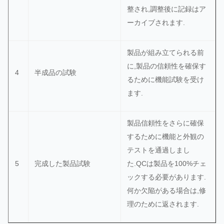
よびその
検出
ケー
整され,調整後に記録はア
品
他のデー
器
ジは
ーカイブされます.
タ
透明
で良
製品が組み立てられる前
好で
に,製品の信頼性を確保す
す
4
半成品の試験
るために機能試験を受け
ます.
命令
と同
製品信頼性をさらに確保
じで
するために機能と外観の
す
(変
テストを通過しまし
形も
5
完成した製品試験
た.QCは製品を100%チェ
USB/TYPE-
QCに
粘着
3%以
色/QTY/
ックする必要があります.
4
C インター
よっ
痕も
上 拒
外観
何か欠陥がある場合は,修
フェース
て
無い)
否
理のために返されます.
酸化,
腐食