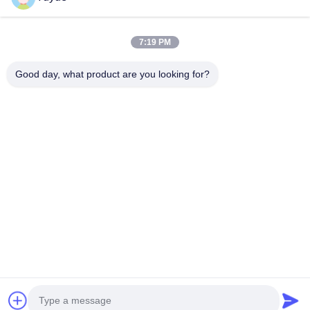
QCレポートは,すべてのプロセ
ス検査が合格し,アーカイブされ
7:19 PM
5
QCレポート
た後に品質検査官によって提供
Good day, what product are you looking for?
されます.
上記の検査が完了したら 送料が
6
輸送
取れます
家
プロダクト
私達について
工場旅行
品質管理
私達に連絡しなさい
引用を要求しなさい
© 2026 Shenzhen Yuyue Electronic Technology Co., Ltd. All Rights
Reserved.