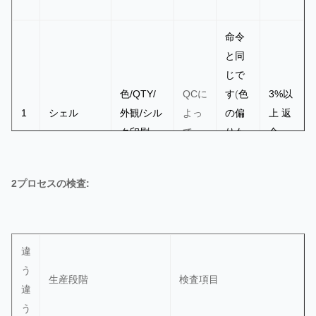
命令
と同
じで
色/QTY/
QCに
す
(
色
3%以
1
シェル
外観/シル
よっ
の偏
上 返
ク印刷
て
りも
金
閃き
も 傷
2プロセスの検査:
跡も
)
オー
ダー
違
と同
う
生産段階
検査項目
じで
違
す (変
う