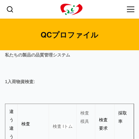
QCプロファイル
私たちの製品の品質管理システム
1入荷物資検査:
違
検査
採取
う
検査
模具
率
検査
検査 I
トム
違
要求
う