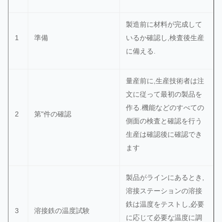
中核,サイ
形も
QCに
3%以
ズ検査,直
粘着
製造前に材料が完成して
2
ケーブル
よっ
上 拒
径,長さ,外
痕も
1
準備
いるか確認し,検査後生産
て
否
見
酸化
に備える.
も 腐
食も
量産前に,生産技術者は注
あり
文に従って最初の製品を
ませ
作る.機能などのすべての
2
第"件の確認
ん)
側面の検査と確認を行う
生産は確認後に確認でき
誤差
ます
は ±
5%
製品がラインにあるとき,
抵抗,イン
ラベ
溶接ステーションの溶接
ダクタン
ブリ
ルと
鉄は温度をテストし,必要
3‰以
3
溶接鉄の温度試験
ス,容量お
ッジ
パッ
3
電子部品
に応じて必要な温度に調
上,返