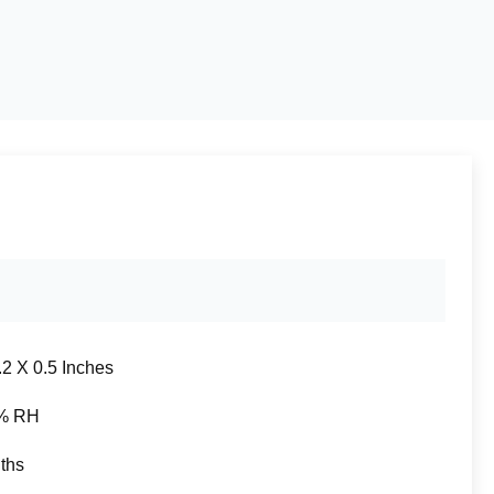
.2 X 0.5 Inches
% RH
ths