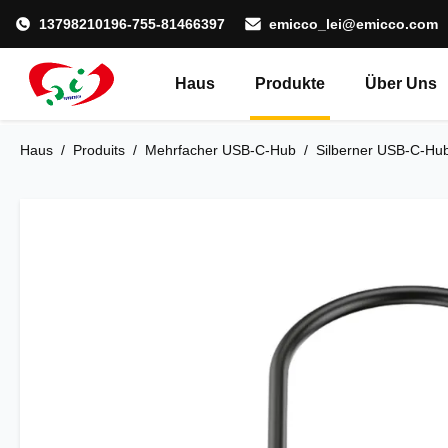
13798210196-755-81466397
emicco_lei@emicco.com
Haus
Produkte
Über Uns
Haus
/
Produits
/
Mehrfacher USB-C-Hub
/
Silberner USB-C-Hub