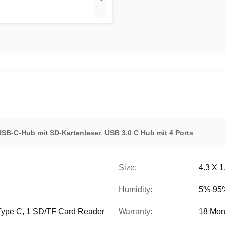
,
 USB-C-Hub mit SD-Kartenleser
USB 3.0 C Hub mit 4 Ports
Size:
4.3 X 1
Humidity:
5%-95
 Type C, 1 SD/TF Card Reader
Warranty:
18 Mon