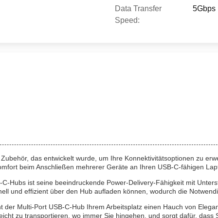
Data Transfer
5Gbps
Speed:
s Zubehör, das entwickelt wurde, um Ihre Konnektivitätsoptionen zu erwe
 Komfort beim Anschließen mehrerer Geräte an Ihren USB-C-fähigen Lap
-Hubs ist seine beeindruckende Power-Delivery-Fähigkeit mit Unterst
nell und effizient über den Hub aufladen können, wodurch die Notwendi
eiht der Multi-Port USB-C-Hub Ihrem Arbeitsplatz einen Hauch von Elegan
icht zu transportieren, wo immer Sie hingehen, und sorgt dafür, dass