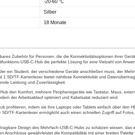
-20-60 °C
Silber
18 Monate
bares Zubehör für Personen, die die Konnektivitätsoptionen ihrer Gerä
ltifunktions-USB-C-Hub die perfekte Lösung für eine Vielzahl von Anw
, oder ein Student, der verschiedene Geräte anschließen muss, der M
 1 SD/TF-Kartenleser bietet nahtlose Konnektivität und Datenübertrag
ende Leistung und Zuverlässigkeit.
-Hub den Komfort, mehrere Peripheriegeräte wie Tastatur, Maus, exter
indem der Arbeitsablauf optimiert und Kabelsalat reduziert wird.
ofitieren, indem sie ihre Laptops oder Tablets einfach über den HD
r SD/TF-Kartenleser ermöglicht auch einen schnellen Zugriff auf Fotos
ragbare Design des Mehrfach-USB-C-Hubs zu schätzen wissen, das es 
n Anschlüsse gewährleistet die Kompatibilität mit einer breiten Palette 