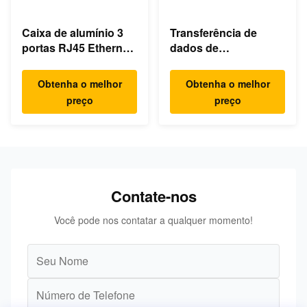
Caixa de alumínio 3
Transferência de
portas RJ45 Ethernet
dados de
USB Hub Tipo C
carregamento 3 em 1
4K HDMI 1080P USB
Obtenha o melhor
Obtenha o melhor
Type C Hub
preço
preço
Contate-nos
Você pode nos contatar a qualquer momento!