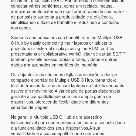
escritório, o Multiple USB C Hub fornece a conveniência de
conectar vários periféricos, como um teclado, mouse,
armazenamento externo,e monitorar através de sua matriz
de portosIsto aumenta a produtividade e a eficiência,
simplificando o fluxo de trabalho e reduzindo a confusão
dos cabos.
Students and educators can benefit from the Multiple USB
C Hub by easily connecting their laptops or tablets to
projectors or external displays using the HDMI port for
presentations or collaborative workO leitor de cartão SD/TF
também permite acesso rápido a fotos, vídeos e outros
dados armazenados em cartões de memória.
Os viajantes e os nômades digitais apreciarão o design
compacto e portátil do Multiple USB C Hub, tornando-o
fácil de transportar e usar com laptops ou tablets enquanto
estiver em movimento.A variedade de portas disponíveis
garante a compatibilidade com uma ampla gama de
dispositivos, oferecendo flexibilidade em diferentes
cenários de viagem.
No geral, o Multiple USB C Hub é um acessório
indispensável para quem procura melhorar a conectividade
e a funcionalidade dos seus dispositivos.A sua
versatilidade e a sua compatibilidade com vários