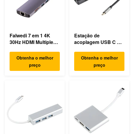
Falwedi 7 em 1 4K
Estação de
30Hz HDMI Multiple
acoplagem USB C de
USB Tipo C Hub
computador portátil
ultra rápido Gigabit
Obtenha o melhor
Obtenha o melhor
Ethernet
preço
preço