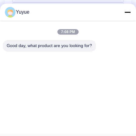
Yuyue
7:08 PM
Good day, what product are you looking for?
Envie
Casa
Produtos
Sobre Nós
Excursão Da Fábrica
Controle Da Qualidade
Contacte-Nos
Peça Umas Citações