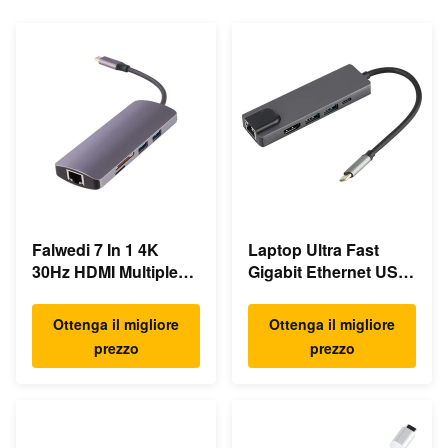
Falwedi 7 In 1 4K
Laptop Ultra Fast
30Hz HDMI Multiple
Gigabit Ethernet USB
USB Type C Hub
C Docking Station
Ottenga il migliore
Ottenga il migliore
prezzo
prezzo