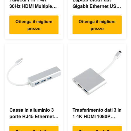
30Hz HDMI Multiple
Gigabit Ethernet USB
USB Type C Hub
C Docking Station
Ottenga il migliore
Ottenga il migliore
prezzo
prezzo
Cassa in alluminio 3
Trasferimento dati 3 in
porte RJ45 Ethernet
1 4K HDMI 1080P
USB Type C Hub
USB Type C Hub