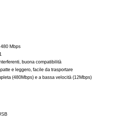
 a 480 Mbps
1
nterferenti, buona compatibilità
atte e leggero, facile da trasportare
completa (480Mbps) e a bassa velocità (12Mbps)
 USB