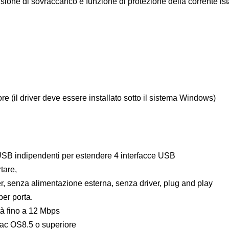
nsione di sovraccarico e funzione di protezione della corrente i
 (il driver deve essere installato sotto il sistema Windows)
 USB indipendenti per estendere 4 interfacce USB
tare,
er, senza alimentazione esterna, senza driver, plug and play
er porta.
à fino a 12 Mbps
ac OS8.5 o superiore