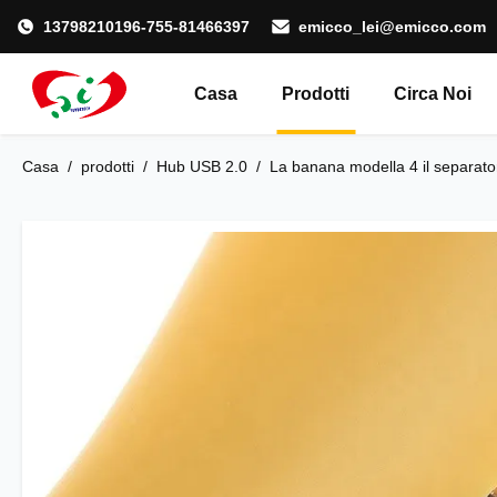
13798210196-755-81466397
emicco_lei@emicco.com
Casa
Prodotti
Circa Noi
Casa
/
prodotti
/
Hub USB 2.0
/
La banana modella 4 il separator