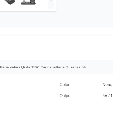
,
tterie veloci Qi da 15W
Caricabatterie Qi senza fili
Color:
Nero,
Output:
5V / 