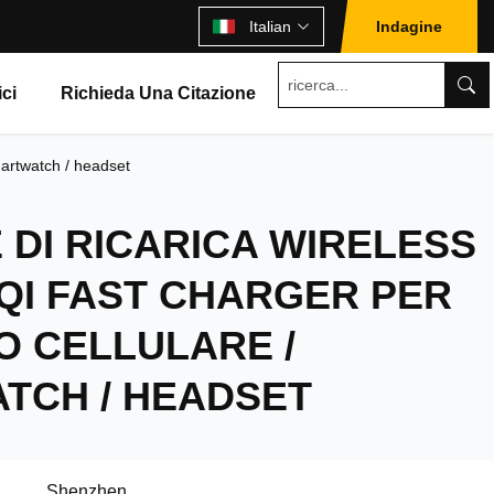
Italian
Indagine
ici
Richieda Una Citazione
martwatch / headset
 DI RICARICA WIRELESS
QI FAST CHARGER PER
O CELLULARE /
TCH / HEADSET
Shenzhen