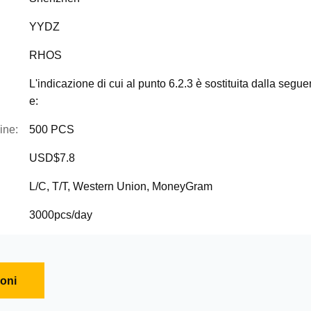
YYDZ
RHOS
L'indicazione di cui al punto 6.2.3 è sostituita dalla segue
e:
ine:
500 PCS
USD$7.8
L/C, T/T, Western Union, MoneyGram
3000pcs/day
ioni