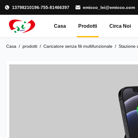
13798210196-755-81466397
emicco_lei@emicco.com
Casa
Prodotti
Circa Noi
Casa
/
prodotti
/
Caricatore senza fili multifunzionale
/
Stazione 