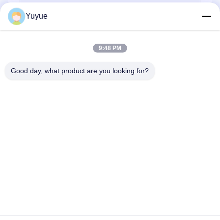
Yuyue
9:48 PM
Good day, what product are you looking for?
Gönder
Ana Sayfa
Ürünler
Hakkımızda
Fabrika Turu
Kalite Kontrol
Bize Ulaşın
Teklif Isteği
© 2026 Shenzhen Yuyue Electronic Technology Co., Ltd. All Rights