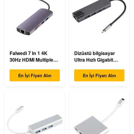
Falwedi 7 In 1 4K
Dizüstü bilgisayar
30Hz HDMI Multiple
Ultra Hızlı Gigabit
USB Type C Hub
Ethernet USB C
Doklama İstasyonu
En İyi Fiyatı Alın
En İyi Fiyatı Alın