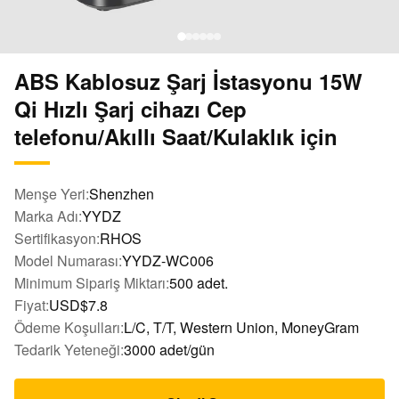
ABS Kablosuz Şarj İstasyonu 15W
Qi Hızlı Şarj cihazı Cep
telefonu/Akıllı Saat/Kulaklık için
Menşe Yeri:
Shenzhen
Marka Adı:
YYDZ
Sertifikasyon:
RHOS
Model Numarası:
YYDZ-WC006
Minimum Sipariş Miktarı:
500 adet.
Fiyat:
USD$7.8
Ödeme Koşulları:
L/C, T/T, Western Union, MoneyGram
Tedarik Yeteneği:
3000 adet/gün