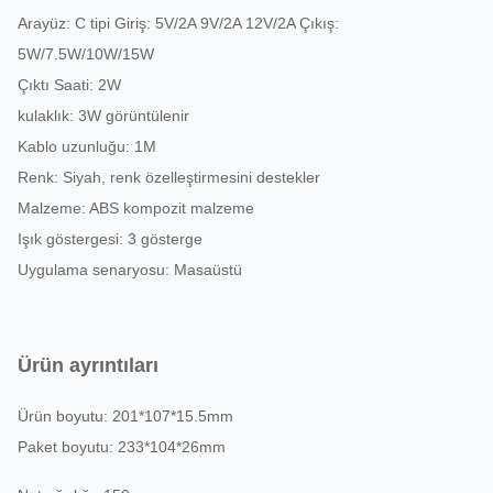
Arayüz: C tipi Giriş: 5V/2A 9V/2A 12V/2A Çıkış:
5W/7.5W/10W/15W
Çıktı Saati: 2W
kulaklık: 3W görüntülenir
Kablo uzunluğu: 1M
Renk: Siyah, renk özelleştirmesini destekler
Malzeme: ABS kompozit malzeme
Işık göstergesi: 3 gösterge
Uygulama senaryosu: Masaüstü
Ürün ayrıntıları
Ürün boyutu: 201*107*15.5mm
Paket boyutu: 233*104*26mm