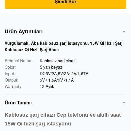
Şimdi Sor
Ürün Ayrıntıları
Vurgulamak:
Abs kablosuz şarj istasyonu
,
15W Qi Hızlı Şarj
,
Kablosuz Qi Hızlı Şarj Aracı
Product Name:
Kablosuz şarj cihazı
Color:
Siyah beyaz
Input:
DC5V/2A,5V/2A~9V/1.67A
Output:
5V / 1.5A/9V /1.1A
Warranty:
12 Aylık
Ürün Tanımı
Kablosuz şarj cihazı Cep telefonu ve akıllı saat
15W Qi hızlı şarj istasyonu