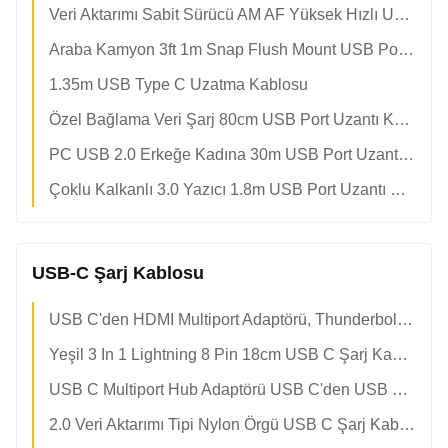
Veri Aktarımı Sabit Sürücü AM AF Yüksek Hızlı USB Uzatma Kablosu
Araba Kamyon 3ft 1m Snap Flush Mount USB Port Uzantı Kablosu
1.35m USB Type C Uzatma Kablosu
Özel Bağlama Veri Şarj 80cm USB Port Uzantı Kablosu
PC USB 2.0 Erkeğe Kadına 30m USB Port Uzantı Kablosu
Çoklu Kalkanlı 3.0 Yazıcı 1.8m USB Port Uzantı Kablosu
USB-C Şarj Kablosu
USB C'den HDMI Multiport Adaptörü, Thunderbolt 3'ten HDMI Hub'a 4k HDMI, 1*USB 3.0 Ve 65w PD Şarj...
Yeşil 3 In 1 Lightning 8 Pin 18cm USB C Şarj Kablosu
USB C Multiport Hub Adaptörü USB C'den USB Hub'a 100w PD, Uni (Slim & Alüminyum & Naylon) USB Tipi C'den USB Adaptörü Ile
2.0 Veri Aktarımı Tipi Nylon Örgü USB C Şarj Kablosu