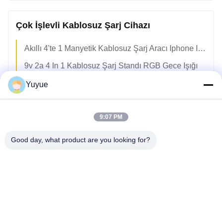
Çok İşlevli Kablosuz Şarj Cihazı
Akıllı 4'te 1 Manyetik Kablosuz Şarj Aracı Iphone Iwatch Airpods Için Çok Fonksiyonel
9v 2a 4 In 1 Kablosuz Şarj Standı RGB Gece Işığı
IPhone 15 14 13 12 11 Pro & Max Serisi Için Dört İçin Bir Çok Fonksiyonlu Kablosuz Şarj Aracı
Yuyue
Taşınabilir 15w 3 In 1 Hızlı Kablosuz Şarj Cihazı Samsung Iphone Için Katlanabilir
9:07 PM
ABS Kablosuz Şarj İstasyonu 15w Qi Hızlı Şarj Cihazı Cep Telefonu/Akıllı Saat/Kulaklık Için
4-In-1 Çok Fonksiyonel Kablosuz Şarj Aracı 15w Kalem Sahibiyle Hızlı Manyetik Şarj Aracı
Good day, what product are you looking for?
Çoklu Cihazlar Manyetik Kablosuz Şarj Aygıtı 3 İçin 1 Katlanabilir Kablosuz Şarj Aygıtı
Ofis Ev Magsafe 3 In 1 Katlanabilir Manyetik Kablosuz Şarj Cihazı Samsung / Iphone Için
Çoklu Aygıtlar 3'te 1 Kablosuz Şarj Araç RTOPS Manyetik Kablosuz Şarj Aracı