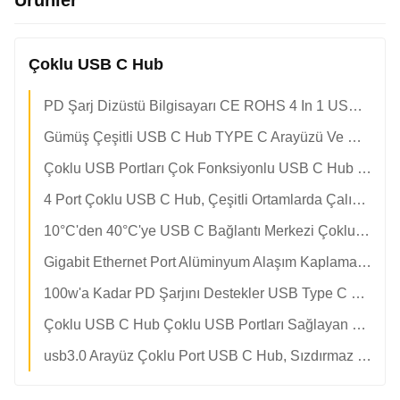
Ürünler
Çoklu USB C Hub
PD Şarj Dizüstü Bilgisayarı CE ROHS 4 In 1 USB C Hub
Gümüş Çeşitli USB C Hub TYPE C Arayüzü Ve Nem Direnci % 5 Ila % 95 RH Bağlantı Çözümleri Sağlar
Çoklu USB Portları Çok Fonksiyonlu USB C Hub Gigabit Ethernet Opsiyonel Windows Mac Os Ve Android Sistemleri Ile Uyumlu
4 Port Çoklu USB C Hub, Çeşitli Ortamlarda Çalışmayı Sağlayan %5 Ila %95 Nem Aralığını Desteklemek Üzere Üretilmiştir
10°C'den 40°C'ye USB C Bağlantı Merkezi Çoklu Cihaz Bağlantıları Ve Hızlı Veri Aktarımını Destekleyen USB A Port Tipleri
Gigabit Ethernet Port Alüminyum Alaşım Kaplama Ve Çalışma Sıcaklığı Aralığı Eksi 10 Ila 40 Derece Selsüs
100w'a Kadar PD Şarjını Destekler USB Type C Hub Adaptörü Plug And Play Çoklu Cihazlarla Uyumludur Bağlantı Seçeneklerini Genişletir
Çoklu USB C Hub Çoklu USB Portları Sağlayan Şarj Ve Veri Taşıma Üretim Döngüsü 12 Ila 18 Gün Kurumsal Için Tasarlanmıştır
usb3.0 Arayüz Çoklu Port USB C Hub, Sızdırmaz Bağlantı Ve Geliştirilmiş Üretkenlik Için Çoklu USB Portları