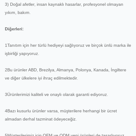
3) Doğal afetler, insan kaynaklı hasarlar, profesyonel olmayan
yıkım, bakım.
Diğerleri:
1Tanıtım için her türlü hediyeyi sağlıyoruz ve birçok ünlü marka ile
işbirliği yapıyoruz.
2Bu ürünler ABD, Brezilya, Almanya, Polonya, Kanada, İngiltere
ve diğer ülkelere iyi ihraç edilmektedir.
3Ürünlerimizi kaliteli ve onaylı olarak garanti ediyoruz.
4Bazı kusurlu ürünler varsa, müşterilere herhangi bir ücret
almadan derhal tazminat ödeyeceğiz.
5Müşterilerimiz için OEM ve ODM yeni ürünleri de tasarlıyoruz.