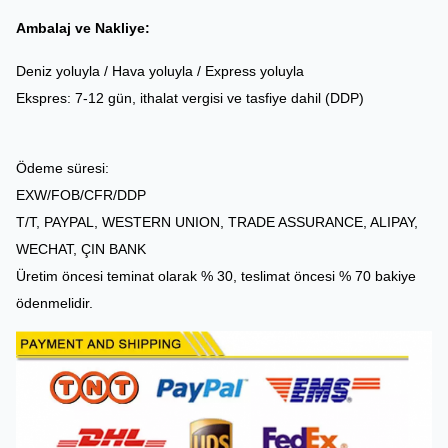
Ambalaj ve Nakliye:
Deniz yoluyla / Hava yoluyla / Express yoluyla
Ekspres: 7-12 gün, ithalat vergisi ve tasfiye dahil (DDP)
Ödeme süresi:
EXW/FOB/CFR/DDP
T/T, PAYPAL, WESTERN UNION, TRADE ASSURANCE, ALIPAY,
WECHAT, ÇIN BANK
Üretim öncesi teminat olarak % 30, teslimat öncesi % 70 bakiye
ödenmelidir.