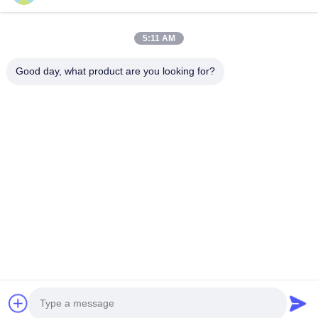
5:11 AM
Good day, what product are you looking for?
Gönder
Ana Sayfa
Ürünler
Hakkımızda
Fabrika Turu
Kalite Kontrol
Bize Ulaşın
Teklif Isteği
© 2026 Shenzhen Yuyue Electronic Technology Co., Ltd. All Rights
Reserved.