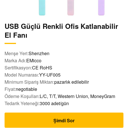
USB Güçlü Renkli Ofis Katlanabilir
El Fanı
Menşe Yeri:
Shenzhen
Marka Adı:
EMicco
Sertifikasyon:
CE RoHS
Model Numarası:
YY-UF005
Minimum Sipariş Miktarı:
pazarlık edilebilir
Fiyat:
negotiable
Ödeme Koşulları:
L/C, T/T, Western Union, MoneyGram
Tedarik Yeteneği:
3000 adet/gün
Şimdi Sor