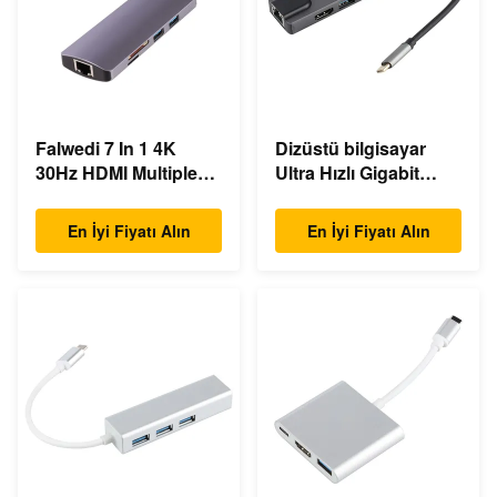
Falwedi 7 In 1 4K
Dizüstü bilgisayar
30Hz HDMI Multiple
Ultra Hızlı Gigabit
USB Type C Hub
Ethernet USB C
Doklama İstasyonu
En İyi Fiyatı Alın
En İyi Fiyatı Alın