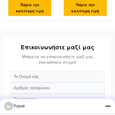
USB Type C Hub
Type C Hub
Πάρτε την
Πάρτε την
καλύτερη τιμή
καλύτερη τιμή
Επικοινωνήστε μαζί μας
Μπορείτε να επικοινωνήσετε μαζί μας
οποιαδήποτε στιγμή!
Yuyue