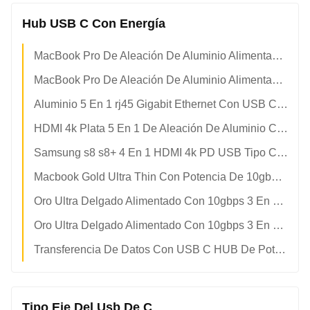
Hub USB C Con Energía
MacBook Pro De Aleación De Aluminio Alimentado Por USB Tipo C Hub OEM / ODM Aceptable
MacBook Pro De Aleación De Aluminio Alimentado Por USB Tipo C Hub
Aluminio 5 En 1 rj45 Gigabit Ethernet Con USB C HUB
HDMI 4k Plata 5 En 1 De Aleación De Aluminio Con USB C HUB
Samsung s8 s8+ 4 En 1 HDMI 4k PD USB Tipo C Con Conexión Por Cable
Macbook Gold Ultra Thin Con Potencia De 10gbps 3 En 1 USB C HUB OEM / ODM
Oro Ultra Delgado Alimentado Con 10gbps 3 En 1 USB C HUB TPE Shell Para Macbook
Oro Ultra Delgado Alimentado Con 10gbps 3 En 1 USB C HUB TPE Shell Para Macbook
Transferencia De Datos Con USB C HUB De Potencia Ultra Delgada VGA 3 En 1 10gbps
Tipo Eje Del Usb De C