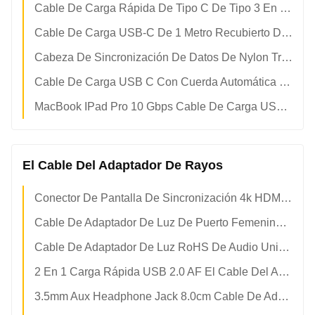
Cable De Carga Rápida De Tipo C De Tipo 3 En 18 Pines Magnético 1m
Cable De Carga USB-C De 1 Metro Recubierto De Níquel 3.1 De Metal
Cabeza De Sincronización De Datos De Nylon Trenzado USB C Cable De Carga Rápida
Cable De Carga USB C Con Cuerda Automática De Organización Magnética ROHS
MacBook IPad Pro 10 Gbps Cable De Carga USB C Sin Fisuras
El Cable Del Adaptador De Rayos
Conector De Pantalla De Sincronización 4k HDMI 1080p Cable De Adaptador De Relámpago
Cable De Adaptador De Luz De Puerto Femenino Para Apple Iphone 2 En 1
Cable De Adaptador De Luz RoHS De Audio Universal 2 En 1
2 En 1 Carga Rápida USB 2.0 AF El Cable Del Adaptador De Relámpago
3.5mm Aux Headphone Jack 8.0cm Cable De Adaptador De Rayos