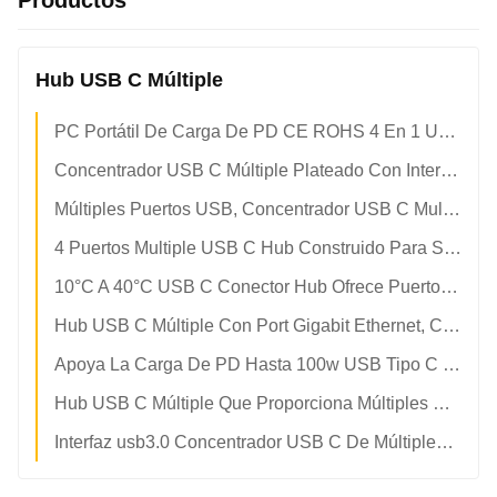
Productos
Hub USB C Múltiple
PC Portátil De Carga De PD CE ROHS 4 En 1 USB C Hub
Concentrador USB C Múltiple Plateado Con Interfaz TIPO C Y Resistencia A La Humedad Del 5 Por Ciento Al 95 Por Ciento HR Proporciona Soluciones De Conectividad
Múltiples Puertos USB, Concentrador USB C Multifunción, Gigabit Ethernet Opcional, Compatible Con Sistemas Windows, Mac Os Y Android
4 Puertos Multiple USB C Hub Construido Para Soportar Un 5% A 95% De Humedad, Asegurando El Funcionamiento En Diversos Entornos
10°C A 40°C USB C Conector Hub Ofrece Puertos USB A Tipos De Puertos Que Admiten Conexiones De Varios Dispositivos Y Transferencia Rápida De Datos
Hub USB C Múltiple Con Port Gigabit Ethernet, Carcasa De Aleación De Aluminio Y Rango De Temperatura De Funcionamiento De Menos 10 A 40 Grados Celsius
Apoya La Carga De PD Hasta 100w USB Tipo C Hub Adaptador Plug And Play Compatible Con Múltiples Dispositivos Expandiendo Las Opciones De Conectividad
Hub USB C Múltiple Que Proporciona Múltiples Puertos USB Ciclo De Producción De Carga Y Transferencia De Datos De 12 A 18 Días Diseñado Para Empresas
Interfaz usb3.0 Concentrador USB C De Múltiples Puertos Con Múltiples Puertos USB Para Una Conectividad Perfecta Y Una Productividad Mejorada