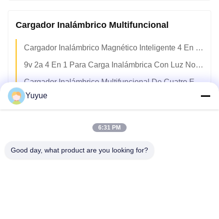
Cargador Inalámbrico Multifuncional
Cargador Inalámbrico Magnético Inteligente 4 En 1 Multifuncional Para Iphone Iwatch Airpods
9v 2a 4 En 1 Para Carga Inalámbrica Con Luz Nocturna RGB
Cargador Inalámbrico Multifuncional De Cuatro En Uno Para IPhone 15 14 13 12 11 Pro Y Max Serie
Yuyue
Cargador Inalámbrico Portátil De 15w 3 En 1 Rápido Plegable Para Samsung Iphone
Estación De Carga Inalámbrica ABS 15w Qi Cargador Rápido Para Teléfono Móvil / Reloj Inteligente / Auricular
6:31 PM
Cargador Inalámbrico Multifuncional De 4 En 1 De 15w Cargador Magnético Rápido Con Soporte De Pluma
Good day, what product are you looking for?
Cargador Inalámbrico Magnético Para Dispositivos Múltiples Stand 3 En 1 Cargador Inalámbrico Plegable
Cargador Inalámbrico Magnético Plegable Para Samsung / Iphone
Dispositivos Múltiples Cargador Inalámbrico 3 En 1 Viaje Cargador Inalámbrico Magnético RTOPS