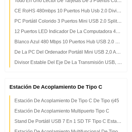
Todo En Uno Lector De Tarjetas De 3 Puertos Cuadrados Multi USB Splitter
CE RoHS 480mbps 10 Puertos Hub Usb 2.0 Divididor De Encabezado
PC Portátil Colorido 3 Puertos Mini USB 2.0 Splitter Adaptador Hub
12 Puertos LED Indicador De La Computadora 480mbps USB 2.0 Hub
Blanco Azul 480 Mbps 10 Puertos Hub USB 2.0 Divididor De Cabecera
De La PC Del Ordenador Portátil Mini USB 2,0 Adaptador Del Divisor 3 Del Eje Portuario Colorido
Divisor Estable Del Eje De La Transmisión USB, 1 En 4 Hacia Fuera Eje Delgado Fino Del USB 2,0
Estación De Acoplamiento De Tipo C
Estación De Acoplamiento De Tipo C De Tipo rj45
Estación De Acoplamiento Multipuerto Tipo C
Stand De Portátil USB 7 En 1 SD TF Tipo C Estación De Acoplamiento
Estación De Acoplamiento Multifuncional De Tipo C De Transferencia De Datos 6 En 1