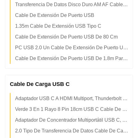
Transferencia De Datos Disco Duro AM AF Cable De Extensión USB De Alta Velocidad
Cable De Extensión De Puerto USB
1.35m Cable De Extensión USB Tipo C
Cable De Extensión De Puerto USB De 80 Cm
PC USB 2.0 Un Cable De Extensión De Puerto USB De 30m De Sexo Masculino A Femenino
Cable De Extensión De Puerto USB De 1.8m Para Impresora Multi-Escudo 3.0
Cable De Carga USB C
Adaptador USB C A HDMI Multiport, Thunderbolt 3 A HDMI Hub Con 4k HDMI, 1 * USB 3.0 Y 65w PD De Carga...
Verde 3 En 1 Rayo 8 Pin 18cm USB C Cable De Carga
Adaptador De Concentrador Multiportátil USB C, Concentrador USB C A USB Con PD De 100w, Uni (Delgado Y De Aluminio Y Nailon) Adaptador USB Tipo C A USB
2.0 Tipo De Transferencia De Datos Cable De Carga USB C Trenzado De Nylon