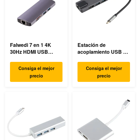
Falwedi 7 en 1 4K
Estación de
30Hz HDMI USB
acoplamiento USB C
múltiple tipo C Hub
para computadoras
portátiles ultrarápidas
Consiga el mejor
Consiga el mejor
Gigabit Ethernet
precio
precio