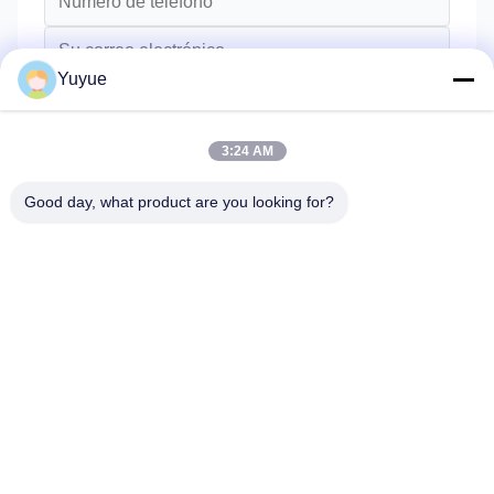
Yuyue
3:24 AM
Good day, what product are you looking for?
Envíe
Hogar
Productos
Sobre Nosotros
Viaje De La Fábrica
Control De Calidad
Éntrenos En Contacto Con