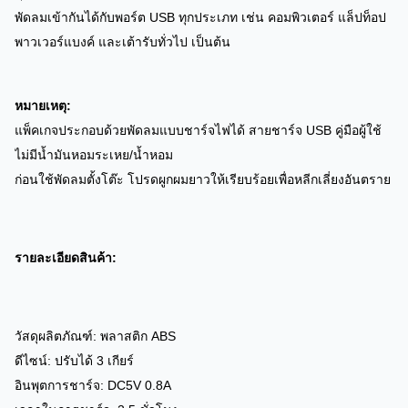
พัดลมเข้ากันได้กับพอร์ต USB ทุกประเภท เช่น คอมพิวเตอร์ แล็ปท็อป
พาวเวอร์แบงค์ และเต้ารับทั่วไป เป็นต้น
หมายเหตุ:
แพ็คเกจประกอบด้วยพัดลมแบบชาร์จไฟได้ สายชาร์จ USB คู่มือผู้ใช้
ไม่มีน้ำมันหอมระเหย/น้ำหอม
ก่อนใช้พัดลมตั้งโต๊ะ โปรดผูกผมยาวให้เรียบร้อยเพื่อหลีกเลี่ยงอันตราย
รายละเอียดสินค้า:
วัสดุผลิตภัณฑ์: พลาสติก ABS
ดีไซน์: ปรับได้ 3 เกียร์
อินพุตการชาร์จ: DC5V 0.8A