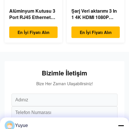
Alüminyum Kutusu 3
Şarj Veri aktarımı 3 In
Port RJ45 Ethernet
1 4K HDMI 1080P
USB Type C Hub
USB Type C Hub
En İyi Fiyatı Alın
En İyi Fiyatı Alın
Bizimle İletişim
Bize Her Zaman Ulaşabilirsiniz!
Yuyue