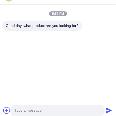
5:52 PM
Good day, what product are you looking for?
Gönder
Ana Sayfa
Ürünler
Hakkımızda
Fabrika Turu
Kalite Kontrol
Bize Ulaşın
Teklif Isteği
© 2026 Shenzhen Yuyue Electronic Technology Co., Ltd. All Rights
Reserved.