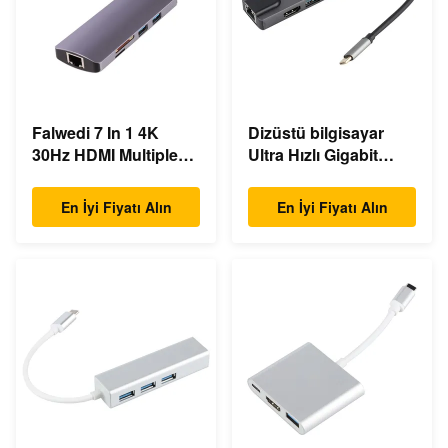
Falwedi 7 In 1 4K
Dizüstü bilgisayar
30Hz HDMI Multiple
Ultra Hızlı Gigabit
USB Type C Hub
Ethernet USB C
Doklama İstasyonu
En İyi Fiyatı Alın
En İyi Fiyatı Alın