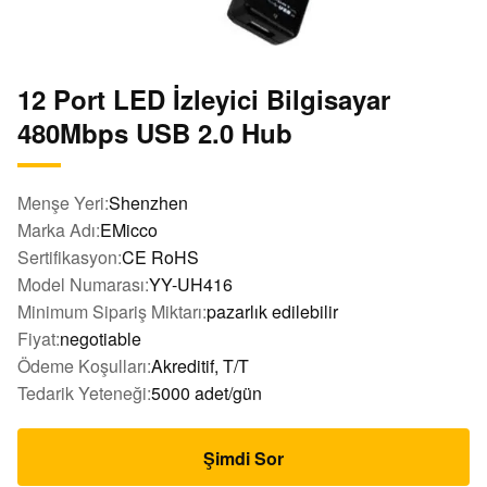
12 Port LED İzleyici Bilgisayar
480Mbps USB 2.0 Hub
Menşe Yeri:
Shenzhen
Marka Adı:
EMicco
Sertifikasyon:
CE RoHS
Model Numarası:
YY-UH416
Minimum Sipariş Miktarı:
pazarlık edilebilir
Fiyat:
negotiable
Ödeme Koşulları:
Akreditif, T/T
Tedarik Yeteneği:
5000 adet/gün
Şimdi Sor