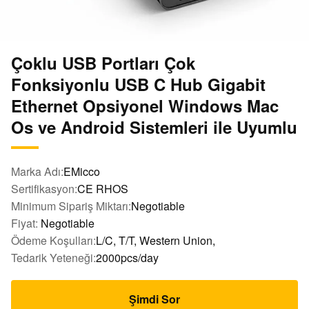
Çoklu USB Portları Çok
Fonksiyonlu USB C Hub Gigabit
Ethernet Opsiyonel Windows Mac
Os ve Android Sistemleri ile Uyumlu
Marka Adı:
EMicco
Sertifikasyon:
CE RHOS
Minimum Sipariş Miktarı:
Negotiable
Fiyat:
Negotiable
Ödeme Koşulları:
L/C, T/T, Western Union,
Tedarik Yeteneği:
2000pcs/day
Şimdi Sor