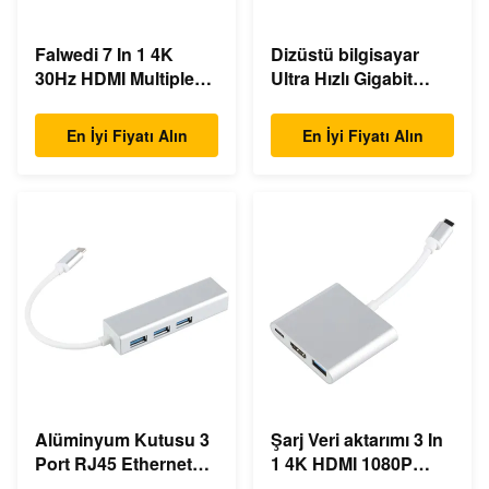
Falwedi 7 In 1 4K
Dizüstü bilgisayar
30Hz HDMI Multiple
Ultra Hızlı Gigabit
USB Type C Hub
Ethernet USB C
Doklama İstasyonu
En İyi Fiyatı Alın
En İyi Fiyatı Alın
Alüminyum Kutusu 3
Şarj Veri aktarımı 3 In
Port RJ45 Ethernet
1 4K HDMI 1080P
USB Type C Hub
USB Type C Hub