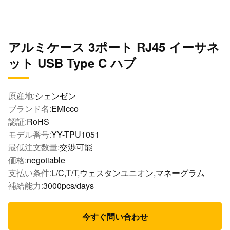
アルミケース 3ポート RJ45 イーサネ
ット USB Type C ハブ
原産地:
シェンゼン
ブランド名:
EMicco
認証:
RoHS
モデル番号:
YY-TPU1051
最低注文数量:
交渉可能
価格:
negotiable
支払い条件:
L/C,T/T,ウェスタンユニオン,マネーグラム
補給能力:
3000pcs/days
今すぐ問い合わせ