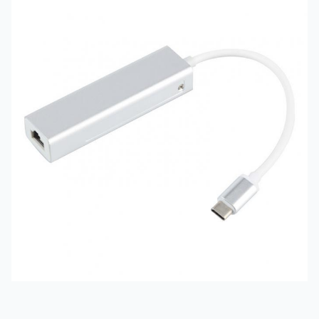
製品モデ
ル :
YY-TPU1051
製品ステ
ータス :
在庫あり
製品カラ
ー :
グレー、シルバー