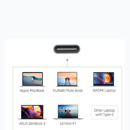
認証
:
FCC, CE, ROHS
ケーブル
長 :
120 MM