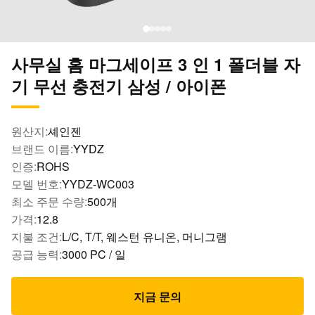
사무실 홈 마그세이프 3 인 1 폴더블 자
기 무선 충전기 삼성 / 아이폰
원산지:
셰인젠
브랜드 이름:
YYDZ
인증:
ROHS
모델 번호:
YYDZ-WC003
최소 주문 수량:
500개
가격:
12.8
지불 조건:
L/C, T/T, 웨스턴 유니온, 머니그램
공급 능력:
3000 PC / 일
지금 문의