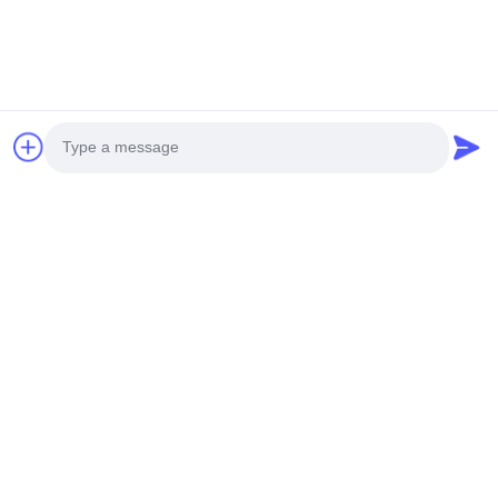
Photo
Video Call
Audio Call