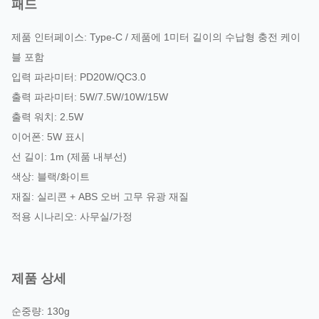
패드
제품 인터페이스: Type-C / 제품에 1미터 길이의 수납형 충전 케이
블 포함
입력 파라미터: PD20W/QC3.0
출력 파라미터: 5W/7.5W/10W/15W
출력 워치: 2.5W
이어폰: 5W 표시
선 길이: 1m (제품 내부선)
색상: 블랙/화이트
재질: 실리콘 + ABS 오버 고무 유광 재질
적용 시나리오: 사무실/가정
제품 상세
순중량: 130g