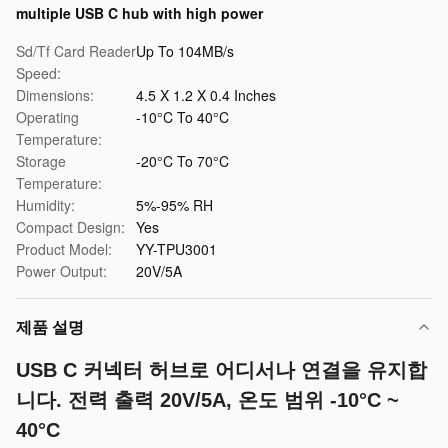
multiple USB C hub with high power
Sd/Tf Card Reader
Up To 104MB/s
Speed:
Dimensions:
4.5 X 1.2 X 0.4 Inches
Operating
-10°C To 40°C
Temperature:
Storage
-20°C To 70°C
Temperature:
Humidity:
5%-95% RH
Compact Design:
Yes
Product Model:
YY-TPU3001
Power Output:
20V/5A
제품 설명
USB C 커넥터 허브로 어디서나 연결을 유지합
니다. 전력 출력 20V/5A, 온도 범위 -10°C ~
40°C