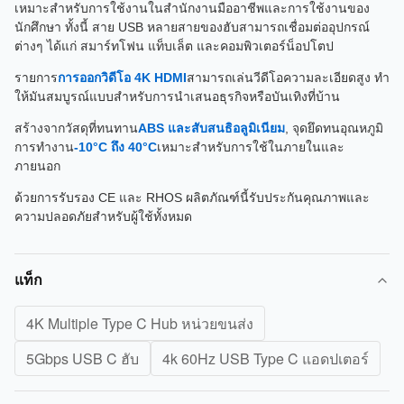
เหมาะสําหรับการใช้งานในสํานักงานมืออาชีพและการใช้งานของ
นักศึกษา ทั้งนี้ สาย USB หลายสายของฮับสามารถเชื่อมต่ออุปกรณ์
ต่างๆ ได้แก่ สมาร์ทโฟน แท็บเล็ต และคอมพิวเตอร์น็อปโตป
รายการ
การออกวิดีโอ 4K HDMI
สามารถเล่นวีดีโอความละเอียดสูง ทํา
ให้มันสมบูรณ์แบบสําหรับการนําเสนอธุรกิจหรือบันเทิงที่บ้าน
สร้างจากวัสดุที่ทนทาน
ABS และสับสนธิอลูมิเนียม
, จุดยึดทนอุณหภูมิ
การทํางาน
-10°C ถึง 40°C
เหมาะสําหรับการใช้ในภายในและ
ภายนอก
ด้วยการรับรอง CE และ RHOS ผลิตภัณฑ์นี้รับประกันคุณภาพและ
ความปลอดภัยสําหรับผู้ใช้ทั้งหมด
แท็ก
4K Multiple Type C Hub หน่วยขนส่ง
5Gbps USB C ฮับ
4k 60Hz USB Type C แอดปเตอร์