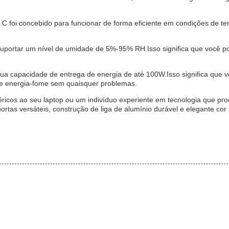
C foi concebido para funcionar de forma eficiente em condições de t
suportar um nível de umidade de 5%-95% RH.Isso significa que você 
a capacidade de entrega de energia de até 100W.Isso significa que vo
de energia-fome sem quaisquer problemas.
féricos ao seu laptop ou um indivíduo experiente em tecnologia que pr
portas versáteis, construção de liga de alumínio durável e elegante c