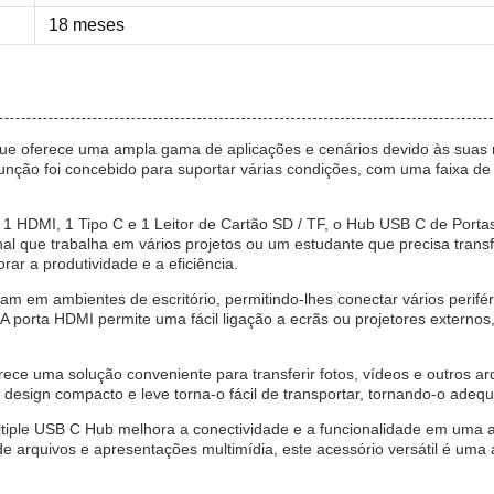
18 meses
que oferece uma ampla gama de aplicações e cenários devido às suas mú
ifunção foi concebido para suportar várias condições, com uma faixa
1 HDMI, 1 Tipo C e 1 Leitor de Cartão SD / TF, o Hub USB C de Portas 
l que trabalha em vários projetos ou um estudante que precisa transfer
ar a produtividade e a eficiência.
ham em ambientes de escritório, permitindo-lhes conectar vários peri
 porta HDMI permite uma fácil ligação a ecrãs ou projetores externos,
rece uma solução conveniente para transferir fotos, vídeos e outros
design compacto e leve torna-o fácil de transportar, tornando-o adequa
ltiple USB C Hub melhora a conectividade e a funcionalidade em uma a
de arquivos e apresentações multimídia, este acessório versátil é uma 