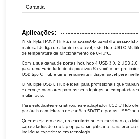
Garantia
Aplicações:
O Multiple USB C Hub é um acessório versátil e essencial 
material de liga de alumínio durável, este Hub USB C Mult
de temperatura de funcionamento de 0-40°C.
Com a sua gama de portas incluindo 4 USB 3.0, 2 USB 2.0, 
para uma variedade de dispositivos.Se você é um profissiona
USB tipo C Hub é uma ferramenta indispensável para melhor
O Multiple USB C Hub é ideal para profissionais que trabal
externo,e monitores para os seus laptops ou computadoresA
multimédia.
Para estudantes e criativos, este adaptador USB C Hub ofe
portáteis com leitores de cartões SD/TF e portas USBO seu 
Quer esteja em casa, no escritório ou em movimento, o Mu
capacidades do seu laptop para simplificar a transferência 
indivíduo experiente em tecnologia.