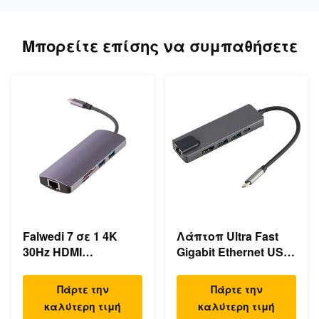
Μπορείτε επίσης να συμπαθήσετε
Falwedi 7 σε 1 4K
Λάπτοπ Ultra Fast
30Hz HDMI
Gigabit Ethernet USB
Πολλαπλές USB
C Σταθμός
τύπου C Hub
Αποσύνδεσης
Πάρτε την
Πάρτε την
καλύτερη τιμή
καλύτερη τιμή