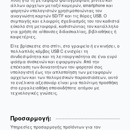
λύση για τη μεταφορά φωτογραφιών, βίντεο και
άλλων αρχείων μεταξύ καμερών, smartphone και
φορητών υπολογιστών χρησιμοποιώντας τον
αναγνώστη καρτών SD/TF και τις θύρες USB. Ο
συμπαγής και ελαφρύς σχεδιασμός του τον καθιστά
εύκολο στη μεταφορά, καθιστώντας τον κατάλληλο
για χρήση σε αίθουσες διδασκαλίας, βιβλιοθήκες ή
καφετέριες.
Είτε βρίσκεστε στο σπίτι, στο γραφείο ή εν κινήσει, ο
πολλαπλός κόμβος USB C ενισχύει τη
συνδεσιμότητα και τη λειτουργικότητα σε ένα ευρύ
φάσμα συσκευών και εφαρμογών. Από την
επέκταση των δυνατοτήτων του φορητού σας
υπολογιστή έως την απλοποίηση των μεταφορών
αρχείων και των πολυμεσικών παρουσιάσεων, αυτό
το ευέλικτο αξεσουάρ είναι μια πολύτιμη προσθήκη
στο εργαλειοθήκη οποιουδήποτε ατόμου με
τεχνολογικές γνώσεις.
Προσαρμογή:
Υπηρεσίες προσαρμογής προϊόντων για τον