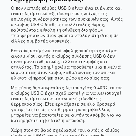
Ο πολλαπλός κόμβος USB C είναι ένα ευέλικτο και
αποτελεσματικό αξεσουάρ που ενισχύει τις
επιλογές συνδεσιμότητας των συσκευών σας. Αυτός
ο κόμβος USB C διαθέτει πολλαπλές θύρες,
καθιστώντας εύκολη τη σύνδεση διαφόρων
περιφερειακών στον φορητό υπολογιστή σας ή σε
άλλες συμβατές συσκευές.
Κατασκευασμένος από υψηλής ποιότητας κράμα
αλουμινίου, αυτός ο κόμβος σύνδεσης USB C δεν
είναι μόνο ανθεκτικός, αλλά και κομψός και
στυλάτος. Το ασημί χρώμα προσθέτει μια πινελιά
κομψότητας στον κόμβο, καθιστώντας τον οπτικά
ελκυστική προσθήκη στον χώρο εργασίας σας.
Με εύρος θερμοκρασίας λειτουργίας 0-40℃, αυτός
ο κόμβος USB C έχει σχεδιαστεί για να λειτουργεί
αποτελεσματικά υπό κανονικές συνθήκες
θερμοκρασίας. Είτε εργάζεστε σε ένα δροσερό
γραφείο είτε σε ένα θερμότερο περιβάλλον,
μπορείτε να βασιστείτε σε αυτόν τον κόμβο για να
διατηρήσετε τη βέλτιστη απόδοση.
Χάρη στον στιβαρό σχεδιασμό του, αυτός ο κόμβος
σύνδεσης USB C μπορεί να αντέξει επίπεδο