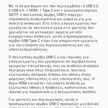
Με τη σειρά θυρών του, που περιλαμβάνει 4 USB 3.0,
2 USB 2.0, 1 HDMI, 1 Type C και 1 αναγνώστη καρτών
SD/TF, ο πολλαπλός κόμβος USB C παρέχει
απρόσκοπτη συνδεσιμότητα και ευκολία για μια
ποικιλία συσκευών. Είτε είστε επαγγελματίας που
εργάζεται σε πολλαπλά έργα είτε φοιτητής που
χρειάζεται να μεταφέρει αρχεία μεταξύ
διαφορετικών συσκευών, αυτός ο προσαρμογέας
κόμβου USB Type C είναι ένα απαραίτητο εργαλείο
για την ενίσχυση της παραγωγικότητας και της
αποτελεσματικότητας.
Ο πολλαπλός κόμβος USB C είναι ιδανικός για
επαγγελματίες που εργάζονται σε περιβάλλοντα
γραφείου, επιτρέποντάς τους να συνδέουν διάφορα
περιφερειακά όπως πληκτρολόγια, ποντίκια,
εξωτερικούς σκληρούς δίσκους και οθόνες στους
φορητούς υπολογιστές ή τους υπολογιστές τους. Η
θύρα HDMI επιτρέπει την εύκολη σύνδεση με
εξωτερικές οθόνες ή προβολείς, καθιστώντας την
ιδανική για παρουσιάσεις ή πολυμεσικούς σκοπούς.
Για φοιτητές και δημιουργικούς, αυτός ο
προσαρμογέας κόμβου USB C προσφέρει μια βολική