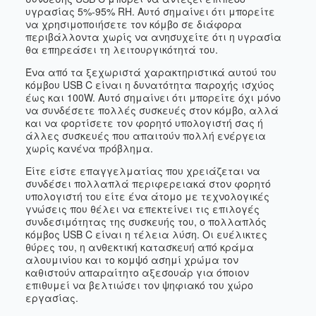
υγρασίας 5%-95% RH. Αυτό σημαίνει ότι μπορείτε
να χρησιμοποιήσετε τον κόμβο σε διάφορα
περιβάλλοντα χωρίς να ανησυχείτε ότι η υγρασία
θα επηρεάσει τη λειτουργικότητά του.
Ένα από τα ξεχωριστά χαρακτηριστικά αυτού του
κόμβου USB C είναι η δυνατότητα παροχής ισχύος
έως και 100W. Αυτό σημαίνει ότι μπορείτε όχι μόνο
να συνδέσετε πολλές συσκευές στον κόμβο, αλλά
και να φορτίσετε τον φορητό υπολογιστή σας ή
άλλες συσκευές που απαιτούν πολλή ενέργεια
χωρίς κανένα πρόβλημα.
Είτε είστε επαγγελματίας που χρειάζεται να
συνδέσει πολλαπλά περιφερειακά στον φορητό
υπολογιστή του είτε ένα άτομο με τεχνολογικές
γνώσεις που θέλει να επεκτείνει τις επιλογές
συνδεσιμότητας της συσκευής του, ο πολλαπλός
κόμβος USB C είναι η τέλεια λύση. Οι ευέλικτες
θύρες του, η ανθεκτική κατασκευή από κράμα
αλουμινίου και το κομψό ασημί χρώμα τον
καθιστούν απαραίτητο αξεσουάρ για όποιον
επιθυμεί να βελτιώσει τον ψηφιακό του χώρο
εργασίας.