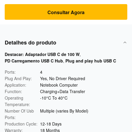
Consultar Agora
Detalhes do produto
Destacar:
Adaptador USB C de 100 W
,
PD Carregamento USB C Hub
,
Plug and play hub USB C
Ports:
4
Plug And Play:
Yes, No Driver Required
Application:
Notebook Computer
Function:
Charging+Data Transfer
Operating
-10°C To 40°C
Temperature:
Number Of Usb
Multiple (varies By Model)
Ports:
Production Cycle:
12-18 Days
Warranty:
18 Months