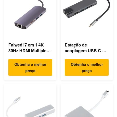
Falwedi 7 em 1 4K
Estação de
30Hz HDMI Multiple
acoplagem USB C de
USB Tipo C Hub
computador portátil
ultra rápido Gigabit
Obtenha o melhor
Obtenha o melhor
Ethernet
preço
preço