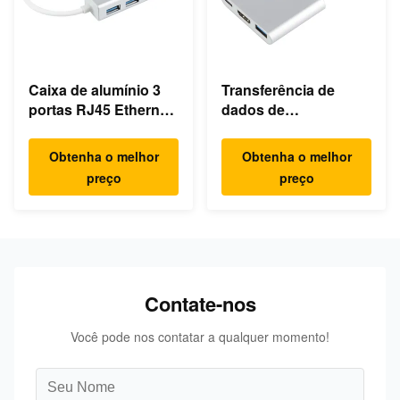
Caixa de alumínio 3
Transferência de
portas RJ45 Ethernet
dados de
USB Hub Tipo C
carregamento 3 em 1
4K HDMI 1080P USB
Obtenha o melhor
Obtenha o melhor
Type C Hub
preço
preço
Contate-nos
Você pode nos contatar a qualquer momento!